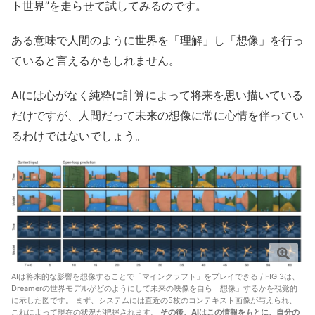
ト世界”を走らせて試してみるのです。
ある意味で人間のように世界を「理解」し「想像」を行っ
ていると言えるかもしれません。
AIには心がなく純粋に計算によって将来を思い描いている
だけですが、人間だって未来の想像に常に心情を伴ってい
るわけではないでしょう。
AIは将来的な影響を想像することで「マインクラフト」をプレイできる / FIG 3は、
Dreamerの世界モデルがどのようにして未来の映像を自ら「想像」するかを視覚的
に示した図です。 まず、システムには直近の5枚のコンテキスト画像が与えられ、
これによって現在の状況が把握されます。
その後、AIはこの情報をもとに、自分の