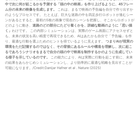
中で次に何が起こるかを予測する「頭の中の映画」を作り上げるように、45フレー
ム分の未来の映像を生成します。
これは、まるで映画の予告編を自分で作り出すか
のようなプロセスです。 たとえば、巨大な迷路の中を四足歩行ロボットが進むシー
ンがあるとすると、最初の5枚の画像で現在のシーンを把握し、そこからロボットが
どのように動き、
迷路のどの部分にたどり着くかを、詳細な動画のように「思い描
く」
わけです。 この内部シミュレーションは、実際のゲーム画面にアクセスせずと
も、未来の状況を高い精度で再現できるため、AIはあたかも自分で「予告編」を作
り、最適な行動を選ぶためのヒントを得ているように見えます。
つまりAIが現実の
環境をただ記憶するのではなく、その背後にあるルールや構造を理解し、次に起こ
るであろうシナリオをまるで自分の頭の中で映画を制作するかのように生成してい
る様子を示しているのです。
この能力により、AIは実際に行動を起こす前に、未来
の結果をあらかじめシミュレーションし、より効率的に最適な戦略を見出すことが
可能になります。/Credit:
Danijar Hafner et al . Nature (2025)