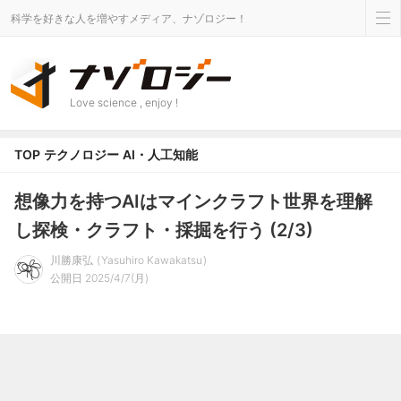
科学を好きな人を増やすメディア、ナゾロジー！
Love science , enjoy !
TOP
テクノロジー
AI・人工知能
想像力を持つAIはマインクラフト世界を理解
し探検・クラフト・採掘を行う (2/3)
川勝康弘
Yasuhiro Kawakatsu
公開日 2025/4/7(月)