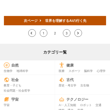
次ページ
世界を理解するAIの行く先
<
1
2
3
>
カテゴリー覧
自然
健康
生物学
地球科学
医療
スポーツ
脳科学
心理学
社会
古代
教育・子ども
歴史・考古学
古生物
社会問題・社会哲学
宇宙
テクノロジー
宇宙
AI・人工知能
ロボット
交通