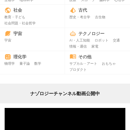
社会
古代
教育・子ども
歴史・考古学
古生物
社会問題・社会哲学
宇宙
テクノロジー
宇宙
AI・人工知能
ロボット
交通
情報・通信
家電
理化学
その他
物理学
量子論
数学
サブカル・アート
おもちゃ
プロダクト
ナゾロジーチャンネル動画公開中