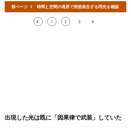
前ページ
時間と空間の境界で突然発生する閃光を確認
<
1
2
3
>
出現した光は既に「因果律で武装」していた