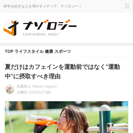
科学を好きな人を増やすメディア、ナゾロジー！
Love science , enjoy !
TOP
ライフスタイル
健康
スポーツ
夏だけはカフェインを運動前ではなく”運動
中”に摂取すべき理由
矢黒尚人
Naoto Yaguro
公開日 2025/6/27(金)