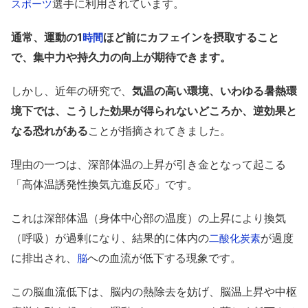
選手に利用されています。
スポーツ
通常、運動の1
ほど前にカフェインを摂取すること
時間
で、集中力や持久力の向上が期待できます。
しかし、近年の研究で、
気温の高い環境、いわゆる暑熱環
境下では、こうした効果が得られないどころか、逆効果と
なる恐れがある
ことが指摘されてきました。
理由の一つは、深部体温の上昇が引き金となって起こる
「高体温誘発性換気亢進反応」です。
これは深部体温（身体中心部の温度）の上昇により換気
（呼吸）が過剰になり、結果的に体内の
が過度
二酸化炭素
に排出され、
への血流が低下する現象です。
脳
この脳血流低下は、脳内の熱除去を妨げ、脳温上昇や中枢