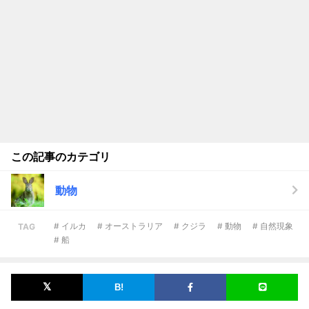
この記事のカテゴリ
動物
# イルカ
# オーストラリア
# クジラ
# 動物
# 自然現象
TAG
# 船