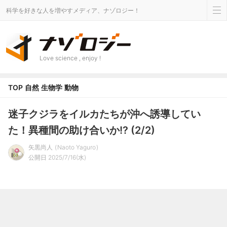
科学を好きな人を増やすメディア、ナゾロジー！
Love science , enjoy !
TOP
自然
生物学
動物
迷子クジラをイルカたちが沖へ誘導してい
た！異種間の助け合いか!? (2/2)
矢黒尚人
Naoto Yaguro
公開日 2025/7/16(水)