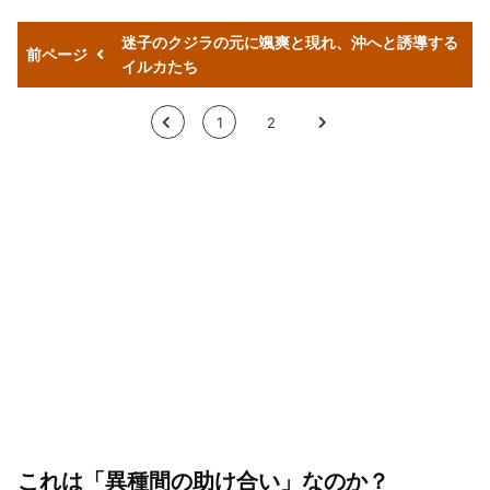
迷子のクジラの元に颯爽と現れ、沖へと誘導する
前ページ
イルカたち
<
1
2
>
これは「異種間の助け合い」なのか？