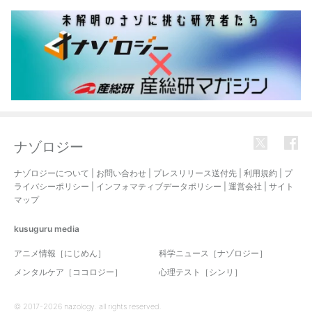
ナゾロジー
ナゾロジーについて
|
お問い合わせ
|
プレスリリース送付先
|
利用規約
|
プ
ライバシーポリシー
|
インフォマティブデータポリシー
|
運営会社
|
サイト
マップ
kusuguru
media
アニメ情報［にじめん］
科学ニュース［ナゾロジー］
メンタルケア［ココロジー］
心理テスト［シンリ］
© 2017-2026 nazology. all rights reserved.