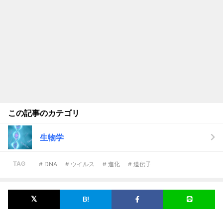
この記事のカテゴリ
生物学
TAG
# DNA
# ウイルス
# 進化
# 遺伝子