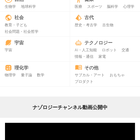
生物学
地球科学
医療
スポーツ
脳科学
心理学
社会
古代
教育・子ども
歴史・考古学
古生物
社会問題・社会哲学
宇宙
テクノロジー
宇宙
AI・人工知能
ロボット
交通
情報・通信
家電
理化学
その他
物理学
量子論
数学
サブカル・アート
おもちゃ
プロダクト
ナゾロジーチャンネル動画公開中