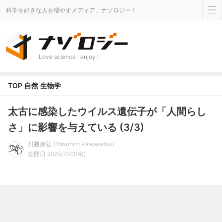
科学を好きな人を増やすメディア、ナゾロジー！
Love science , enjoy !
TOP
自然
生物学
太古に感染したウイルス遺伝子が「人間らし
さ」に影響を与えている (3/3)
川勝康弘
Yasuhiro Kawakatsu
公開日 2025/7/23(水)