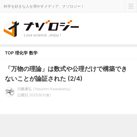
科学を好きな人を増やすメディア、ナゾロジー！
Love science , enjoy !
TOP
理化学
数学
「万物の理論」は数式や公理だけで構築でき
ないことが論証された (2/4)
川勝康弘
Yasuhiro Kawakatsu
公開日 2025/9/3(水)