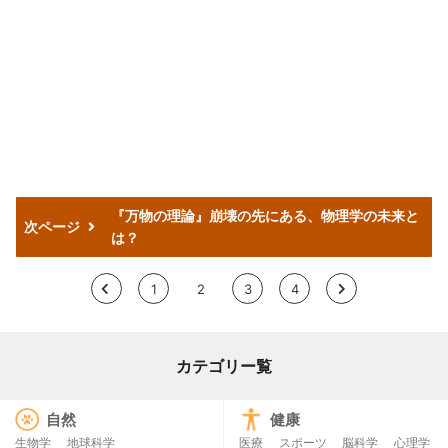
『万物の理論』崩壊の先にある、物理学の未来と
次ページ
は？
<
1
2
3
4
>
カテゴリー覧
自然
健康
生物学
地球科学
医療
スポーツ
脳科学
心理学