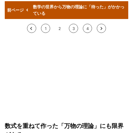
数学の世界から万物の理論に「待った」がかかっ
前ページ
ている
<
1
2
3
4
>
数式を重ねて作った「万物の理論」にも限界