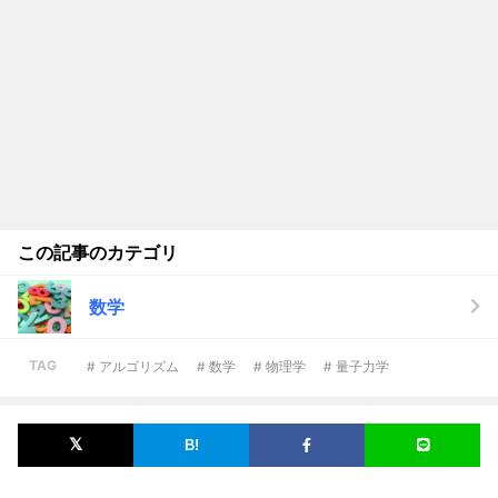
この記事のカテゴリ
数学
TAG
# アルゴリズム
# 数学
# 物理学
# 量子力学