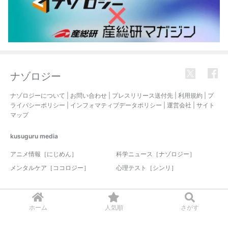
ナゾロジー
ナゾロジーについて
|
お問い合わせ
|
プレスリリース送付先
|
利用規約
|
プ
ライバシーポリシー
|
インフォマティブデータポリシー
|
運営会社
|
サイト
マップ
kusuguru
media
アニメ情報［にじめん］
科学ニュース［ナゾロジー］
メンタルケア［ココロジー］
心理テスト［シンリ］
© 2017-2026 nazology. all rights reserved.
ホーム
人気順
さがす