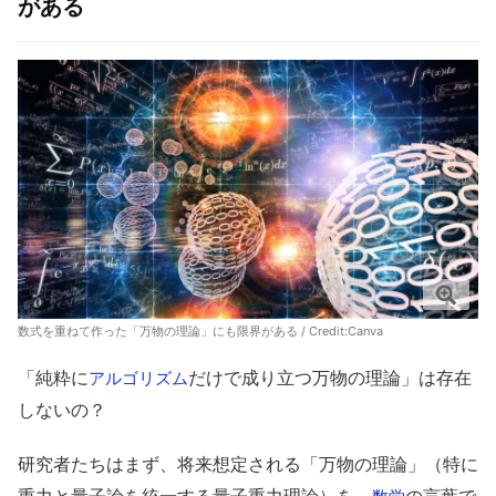
がある
数式を重ねて作った「万物の理論」にも限界がある / Credit:Canva
「純粋に
だけで成り立つ万物の理論」は存在
アルゴリズム
しないの？
研究者たちはまず、将来想定される「万物の理論」（特に