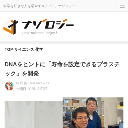
科学を好きな人を増やすメディア、ナゾロジー！
Love science , enjoy !
TOP
サイエンス
化学
DNAをヒントに「寿命を設定できるプラスチ
ック」を開発
相川 葵
Aoi Aikawa
公開日 2025/12/7(日)