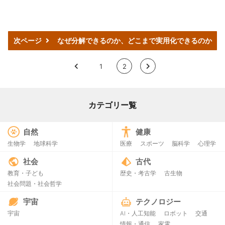
次ページ
なぜ分解できるのか、どこまで実用化できるのか
<
1
2
>
カテゴリー覧
自然
健康
生物学
地球科学
医療
スポーツ
脳科学
心理学
社会
古代
教育・子ども
歴史・考古学
古生物
社会問題・社会哲学
宇宙
テクノロジー
宇宙
AI・人工知能
ロボット
交通
情報・通信
家電