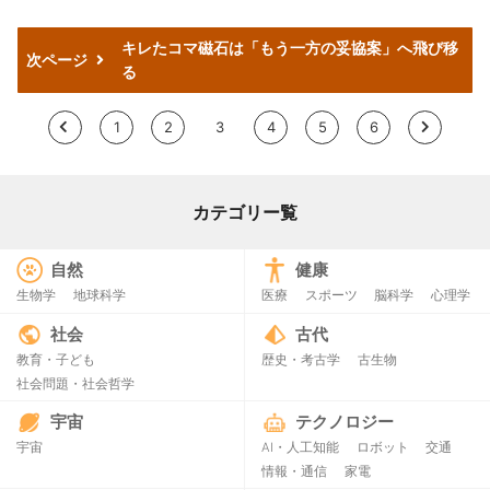
キレたコマ磁石は「もう一方の妥協案」へ飛び移
次ページ
る
<
1
2
3
4
5
6
>
カテゴリー覧
自然
健康
生物学
地球科学
医療
スポーツ
脳科学
心理学
社会
古代
教育・子ども
歴史・考古学
古生物
社会問題・社会哲学
宇宙
テクノロジー
宇宙
AI・人工知能
ロボット
交通
情報・通信
家電