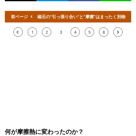
前ページ
磁石の"引っ張り合い"と"摩擦"はまったく別物
<
1
2
3
4
5
6
>
何が摩擦熱に変わったのか？