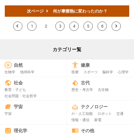
次ページ
何が摩擦熱に変わったのか？
<
1
2
3
4
5
6
>
カテゴリー覧
自然
健康
生物学
地球科学
医療
スポーツ
脳科学
心理学
社会
古代
教育・子ども
歴史・考古学
古生物
社会問題・社会哲学
宇宙
テクノロジー
宇宙
AI・人工知能
ロボット
交通
情報・通信
家電
理化学
その他