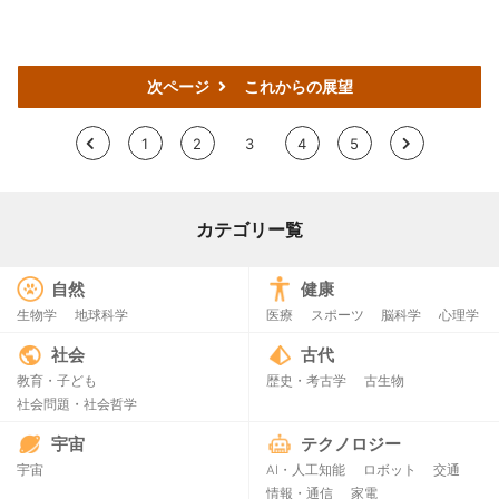
次ページ
これからの展望
<
1
2
3
4
5
>
カテゴリー覧
自然
健康
生物学
地球科学
医療
スポーツ
脳科学
心理学
社会
古代
教育・子ども
歴史・考古学
古生物
社会問題・社会哲学
宇宙
テクノロジー
宇宙
AI・人工知能
ロボット
交通
情報・通信
家電