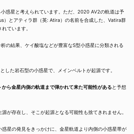
る小惑星と考えられています。ただ、2020 AV2の軌道は予
s）とアティラ群（英: Atira）の名前を合成した、Vatira群
されています。
よる分析の結果、ケイ酸塩などが豊富なS型小惑星に分類される
表とした岩石型の小惑星で、メインベルトが起源です。
ベルトから金星内側の軌道まで弾かれて来た可能性がある
と予想
生源が存在し、そこが起源となる可能性も捨てきれません。
小惑星の発見をきっかけに、金星軌道より内側の小惑星帯が