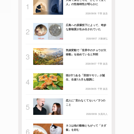
人」の性格特性が明らかに
2026/08/06
千野 真吾
広島への原爆投下によって、奇妙
な新物質が生み出されていた
2026/08/07
川勝康弘
気候変動で「世界中のチョウが大
移動」を始めていると判明
2026/08/07
千野 真吾
頭が2つある「双頭ヤモリ」が誕
生、生後1カ月も順調に
2026/08/05
千野 真吾
恋人に“言わなくてもいい”2つの
こと
2026/08/06
矢黒尚人
ネコは他の動物とちがって「タダ
飯」を好む