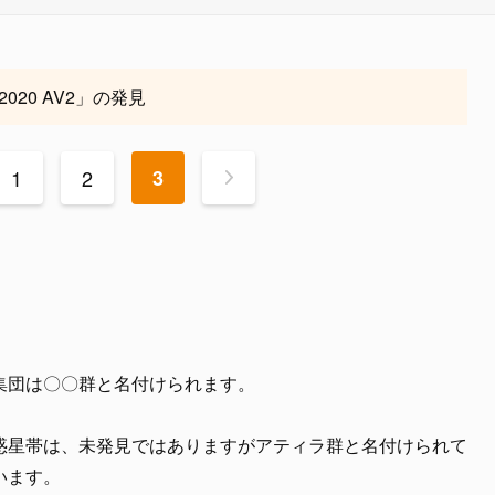
20 AV2」の発見
1
2
3
>
集団は〇〇群と名付けられます。
惑星帯は、未発見ではありますがアティラ群と名付けられて
います。