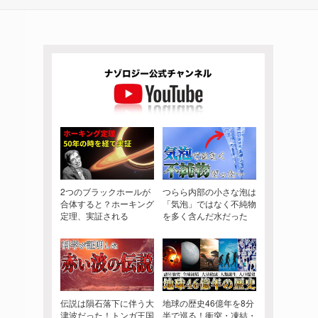
2つのブラックホールが
つらら内部の小さな泡は
合体すると？ホーキング
「気泡」ではなく不純物
定理、実証される
を多く含んだ水だった
伝説は隕石落下に伴う大
地球の歴史46億年を8分
津波だった！トンガ王国
半で巡る！衝突・凍結・