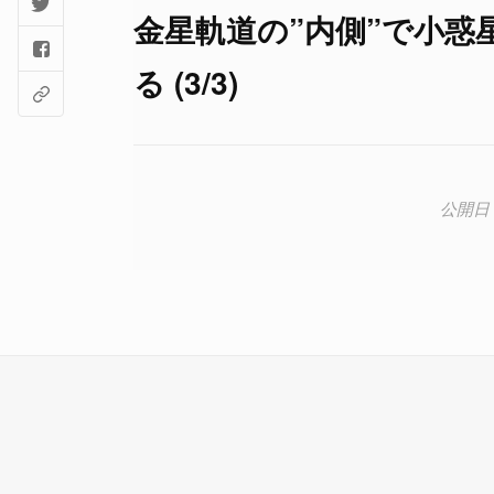
金星軌道の”内側”で小
る (3/3)