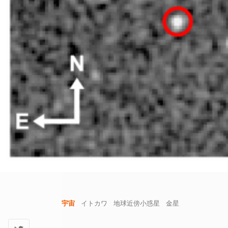
宇宙
イトカワ
地球近傍小惑星
金星