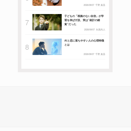
2026/08/07
千野 真吾
子どもの「根拠のない自信」が学
習を伸ばす説、実は”統計の錯
覚”だった
2026/08/07
矢黒尚人
AIと恋に落ちやすい人の心理特徴
とは
2026/08/07
千野 真吾