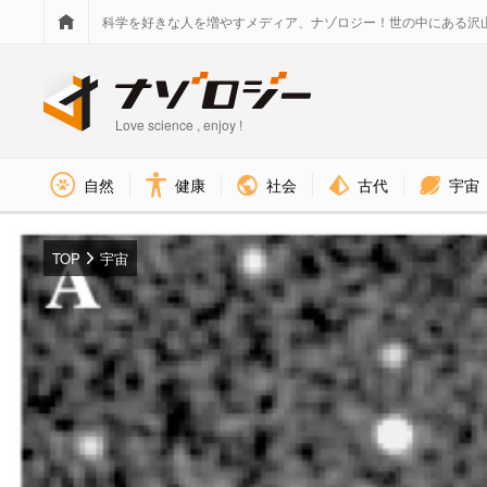
科学を好きな人を増やすメディア、ナゾロジー！世の中にある沢
Love science , enjoy !
社会
古代
宇宙
自然
健康
TOP
宇宙