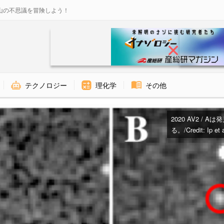
山の不思議を冒険しよう！
テクノロジー
理化学
その他
2020 AV2 / Aは
る。/Credit: Ip et a