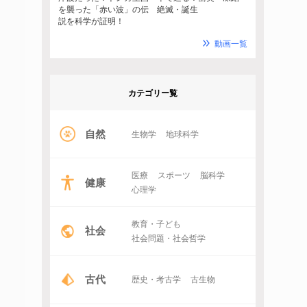
を襲った「赤い波」の伝
絶滅・誕生
説を科学が証明！
動画一覧
カテゴリー覧
自然
生物学
地球科学
医療
スポーツ
脳科学
健康
心理学
教育・子ども
社会
社会問題・社会哲学
古代
歴史・考古学
古生物