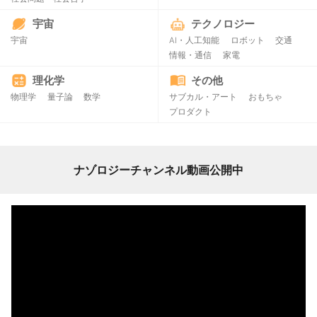
宇宙
テクノロジー
宇宙
AI・人工知能
ロボット
交通
情報・通信
家電
理化学
その他
物理学
量子論
数学
サブカル・アート
おもちゃ
プロダクト
ナゾロジーチャンネル動画公開中