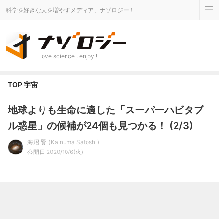
科学を好きな人を増やすメディア、ナゾロジー！
Love science , enjoy !
TOP
宇宙
地球よりも生命に適した「スーパーハビタブ
ル惑星」の候補が24個も見つかる！ (2/3)
海沼 賢
Kainuma Satoshi
公開日 2020/10/6(火)