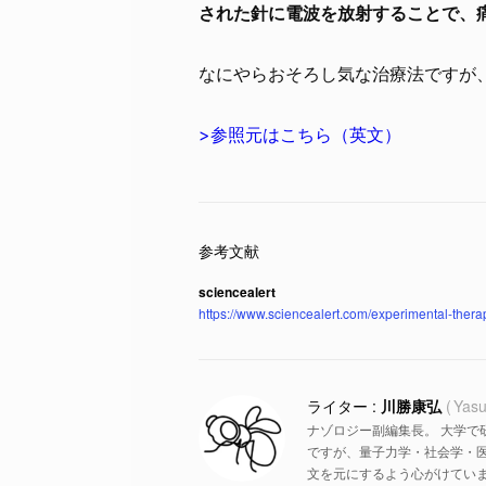
された針に電波を放射することで、
なにやらおそろし気な治療法ですが
>参照元はこちら（英文）
sciencealert
https://www.sciencealert.com/experimental-therap
川勝康弘
Yasu
ナゾロジー副編集長。 大学で
ですが、量子力学・社会学・
文を元にするよう心がけていま