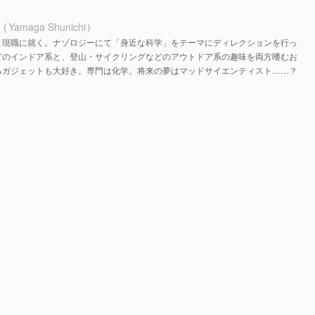
ち
Yamaga Shunichi
、現職に就く。ナゾロジーにて「身近な科学」をテーマにディレクションを行っ
どのインドア系と、登山・サイクリングなどのアウトドア系の趣味を両方嗜むお
るガジェットも大好き。専門は化学。将来の夢はマッドサイエンティスト……？