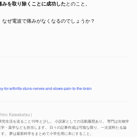
痛みを取り除くことに成功した
とのこと。
、なぜ電波で痛みがなくなるのでしょうか？
y-for-arthritis-stuns-nerves-and-slows-pain-to-the-brain
hiro Kawakatsu
研究生活を送ること10年と少し。 小説家としての活動履歴あり。 専門は生物学
医学・薬学なども担当します。 日々の記事作成は可能な限り、一次資料たる論
す。 夢は最新科学をまとめて小学生用に本にすること。