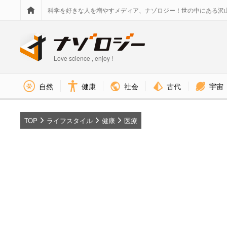
科学を好きな人を増やすメディア、ナゾロジー！世の中にある沢
Love science , enjoy !
社会
古代
宇宙
自然
健康
TOP
ライフスタイル
健康
医療