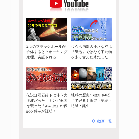
2つのブラックホールが
つらら内部の小さな泡は
合体すると？ホーキング
「気泡」ではなく不純物
定理、実証される
を多く含んだ水だった
伝説は隕石落下に伴う大
地球の歴史46億年を8分
津波だった！トンガ王国
半で巡る！衝突・凍結・
を襲った「赤い波」の伝
絶滅・誕生
説を科学が証明！
動画一覧