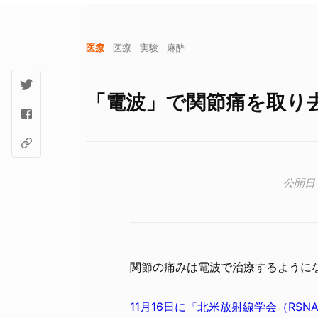
医療
医療
実験
麻酔
「電波」で関節痛を取り
関節の痛みは電波で治療するように
11月16日に『北米放射線学会（RS