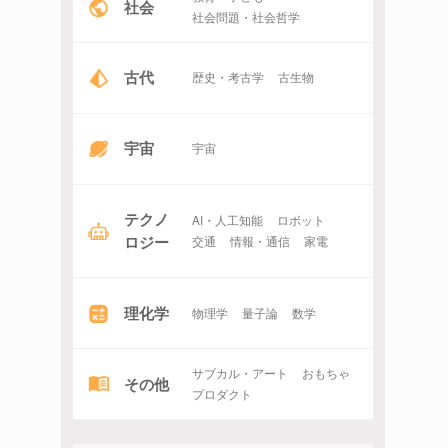
社会
社会問題・社会哲学
古代
歴史・考古学
古生物
宇宙
宇宙
テクノ
AI・人工知能
ロボット
ロジー
交通
情報・通信
家電
理化学
物理学
量子論
数学
サブカル・アート
おもちゃ
その他
プロダクト