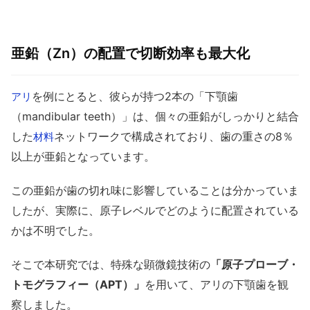
亜鉛（Zn）の配置で切断効率も最大化
を例にとると、彼らが持つ2本の「下顎歯
アリ
（mandibular teeth）」は、個々の亜鉛がしっかりと結合
した
ネットワークで構成されており、歯の重さの8％
材料
以上が亜鉛となっています。
この亜鉛が歯の切れ味に影響していることは分かっていま
したが、実際に、原子レベルでどのように配置されている
かは不明でした。
そこで本研究では、特殊な顕微鏡技術の
「原子プローブ・
トモグラフィー（APT）」
を用いて、アリの下顎歯を観
察しました。