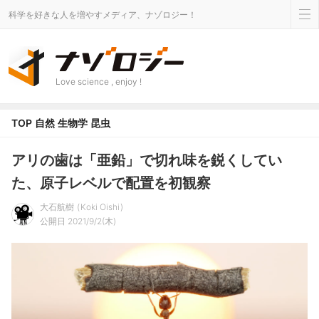
科学を好きな人を増やすメディア、ナゾロジー！
Love science , enjoy !
TOP
自然
生物学
昆虫
アリの歯は「亜鉛」で切れ味を鋭くしてい
た、原子レベルで配置を初観察
大石航樹
Koki Oishi
公開日 2021/9/2(木)