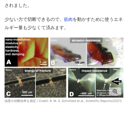
されました。
少ない力で切断できるので、
を動かすために使うエネ
筋肉
ルギー量も少なくて済みます。
強度や切断効率を測定 / Credit:
R. M. S. Schofield et al., Scientific Reports(2021)