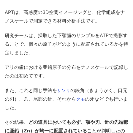
APTは、高感度の3D空間イメージングと、化学組成をナ
ノスケールで測定できる材料分析手法です。
研究チームは、採取した下顎歯のサンプルをATPで撮影す
ることで、個々の原子がどのように配置されているかを特
定しました。
アリの歯における亜鉛原子の分布をナノスケールで記録し
たのは初めてです。
また、これと同じ手法を
の鋏角（きょうかく、口元
サソリ
の刃）、爪、尾部の針、それから
の牙などでも行いま
クモ
した。
その結果、
どの道具においても必ず、顎や刃、針の先端部
に亜鉛（Zn）が均一に配置されている
ことが判明したの