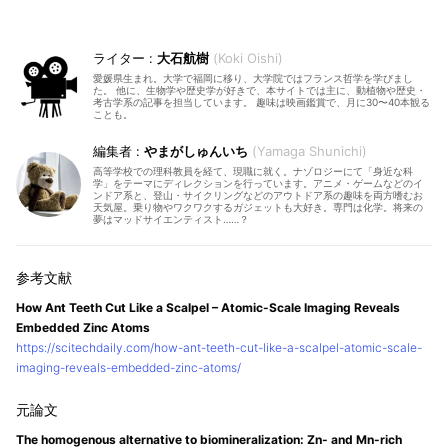
大石航樹
Koki Oishi
愛媛県生まれ。大学で福岡に移り、大学院ではフランス哲学を学びまし
た。 他に、生物学や歴史学が好きで、本サイトでは主に、動植物や歴史・
考古学系の記事を担当しています。 趣味は映画鑑賞で、月に30〜40本観る
ことも。
やまがしゅんいち
Yamaga Shunichi
高等学校での理科教員を経て、現職に就く。ナゾロジーにて「身近な科
学」をテーマにディレクションを行っています。アニメ・ゲームなどのイ
ンドア系と、登山・サイクリングなどのアウトドア系の趣味を両方嗜むお
天気屋。乗り物やワクワクするガジェットも大好き。専門は化学。将来の
夢はマッドサイエンティスト……？
How Ant Teeth Cut Like a Scalpel – Atomic-Scale Imaging Reveals
Embedded Zinc Atoms
https://scitechdaily.com/how-ant-teeth-cut-like-a-scalpel-atomic-scale-
imaging-reveals-embedded-zinc-atoms/
The homogenous alternative to biomineralization: Zn- and Mn-rich