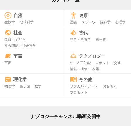
自然
健康
生物学
地球科学
医療
スポーツ
脳科学
心理学
社会
古代
教育・子ども
歴史・考古学
古生物
社会問題・社会哲学
宇宙
テクノロジー
宇宙
AI・人工知能
ロボット
交通
情報・通信
家電
理化学
その他
物理学
量子論
数学
サブカル・アート
おもちゃ
プロダクト
ナゾロジーチャンネル動画公開中