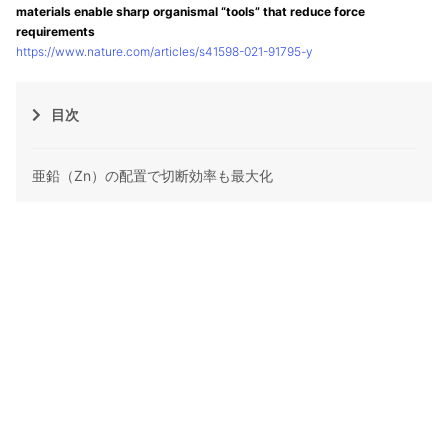
materials enable sharp organismal “tools” that reduce force
requirements
https://www.nature.com/articles/s41598-021-91795-y
目次
亜鉛（Zn）の配置で切断効率も最大化