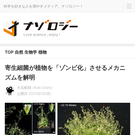
科学を好きな人を増やすメディア、ナゾロジー！
Love science , enjoy !
TOP
自然
生物学
植物
寄生細菌が植物を「ゾンビ化」させるメカニ
ズムを解明
大石航樹
Koki Oishi
公開日 2021/9/20(月)