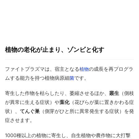
植物の老化が止まり、ゾンビと化す
ファイトプラズマは、宿主となる
の成長を再プログラ
植物
ムする能力を持つ植物病原細
です。
菌
寄生した作物を枯らしたり、萎縮させるほか、
叢生
（側枝
が異常に生える症状）や
葉化
（花びらが葉に置きかわる症
状）、
てんぐ巣
（側芽がひと所に異常発生する症状）を発
症させます。
1000種以上の植物に寄生し、自生植物や農作物に大打撃