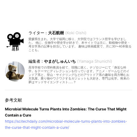
大石航樹
Koki Oishi
愛媛県生まれ。大学で福岡に移り、大学院ではフランス哲学を学びまし
た。 他に、生物学や歴史学が好きで、本サイトでは主に、動植物や歴史・
考古学系の記事を担当しています。 趣味は映画鑑賞で、月に30〜40本観る
ことも。
やまがしゅんいち
Yamaga Shunichi
高等学校での理科教員を経て、現職に就く。ナゾロジーにて「身近な科
学」をテーマにディレクションを行っています。アニメ・ゲームなどのイ
ンドア系と、登山・サイクリングなどのアウトドア系の趣味を両方嗜むお
天気屋。乗り物やワクワクするガジェットも大好き。専門は化学。将来の
夢はマッドサイエンティスト……？
Microbial Molecule Turns Plants Into Zombies: The Curse That Might
Contain a Cure
https://scitechdaily.com/microbial-molecule-turns-plants-into-zombies-
the-curse-that-might-contain-a-cure/