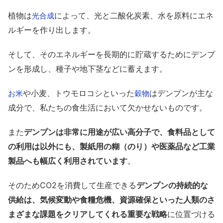
植物は
によって、光と二酸化炭素、水を原料にエネ
光合成
ルギーを作り出します。
そして、そのエネルギーを長期的に貯蔵するためにデンプ
ンを形成し、種子や地下茎などに蓄えます。
や小麦、トウモロコシといった
はデンプンが主な
お米
穀物
成分で、私たちの食生活において欠かせないものです。
また
デンプンは非常に用途が広い高分子で、食料品として
の利用は以外にも、製紙用の糊（のり）や医薬品など工業
製品へも幅広く利用されています
。
そのためCO2を消費して生産できる
デンプンの持続的な
供給は、気候変動や食糧危機、資源確保といった人類のさ
まざまな課題をクリアしてくれる重要な戦略
に位置づける