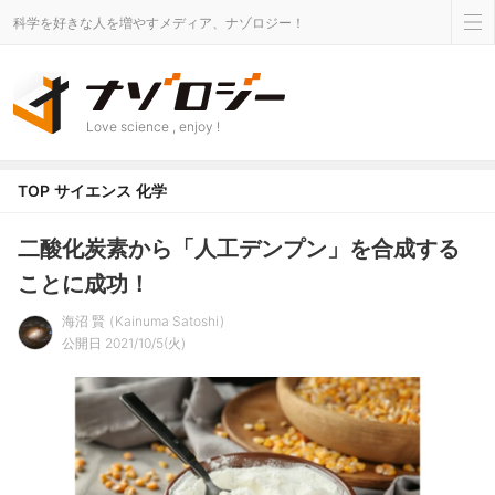
科学を好きな人を増やすメディア、ナゾロジー！
Love science , enjoy !
TOP
サイエンス
化学
二酸化炭素から「人工デンプン」を合成する
ことに成功！
海沼 賢
Kainuma Satoshi
公開日 2021/10/5(火)