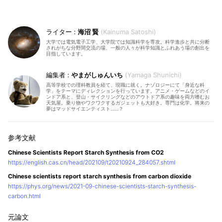
海沼 賢
Kainuma Satoshi
大学では電気電子工学、大学院では知識科学を専攻。科学進歩と共に分断
されがちな分野間交流の場、一般の人々が科学知識とふれあう場の創出を
目指しています。
やまがしゅんいち
Yamaga Shunichi
高等学校での理科教員を経て、現職に就く。ナゾロジーにて「身近な科
学」をテーマにディレクションを行っています。アニメ・ゲームなどのイ
ンドア系と、登山・サイクリングなどのアウトドア系の趣味を両方嗜むお
天気屋。乗り物やワクワクするガジェットも大好き。専門は化学。将来の
夢はマッドサイエンティスト……？
Chinese Scientists Report Starch Synthesis from CO2
https://english.cas.cn/head/202109/t20210924_284057.shtml
Chinese scientists report starch synthesis from carbon dioxide
https://phys.org/news/2021-09-chinese-scientists-starch-synthesis-
carbon.html