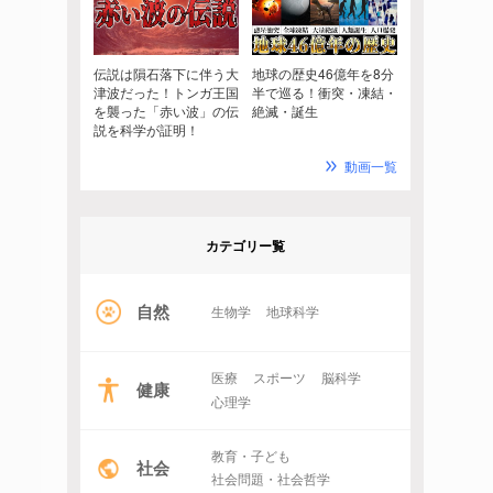
伝説は隕石落下に伴う大
地球の歴史46億年を8分
津波だった！トンガ王国
半で巡る！衝突・凍結・
を襲った「赤い波」の伝
絶滅・誕生
説を科学が証明！
動画一覧
カテゴリー覧
自然
生物学
地球科学
医療
スポーツ
脳科学
健康
心理学
教育・子ども
社会
社会問題・社会哲学