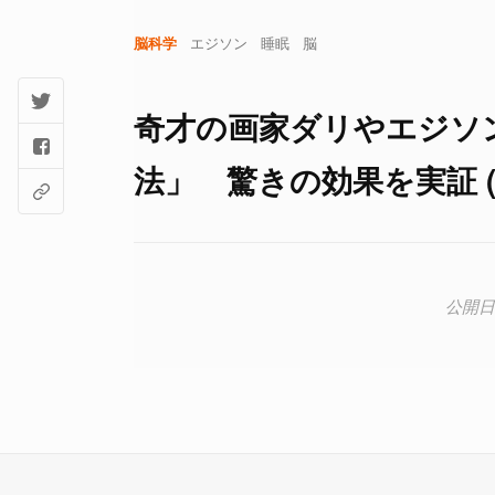
脳科学
エジソン
睡眠
脳
奇才の画家ダリやエジソ
法」 驚きの効果を実証 (3