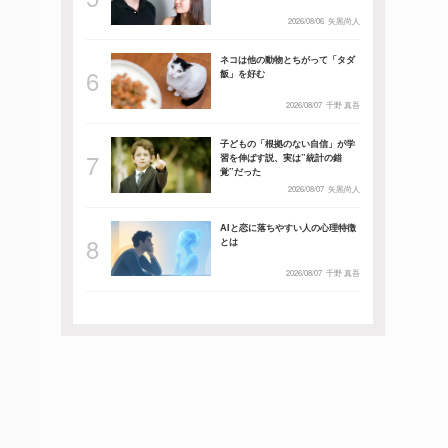
2026/08/06
矢黒尚人
ネコは他の動物とちがって「タダ
飯」を好む
2026/08/07
千野 真吾
子どもの「根拠のない自信」が学
習を伸ばす説、実は”統計の錯
覚”だった
2026/08/07
矢黒尚人
AIと恋に落ちやすい人の心理特徴
とは
2026/08/07
千野 真吾