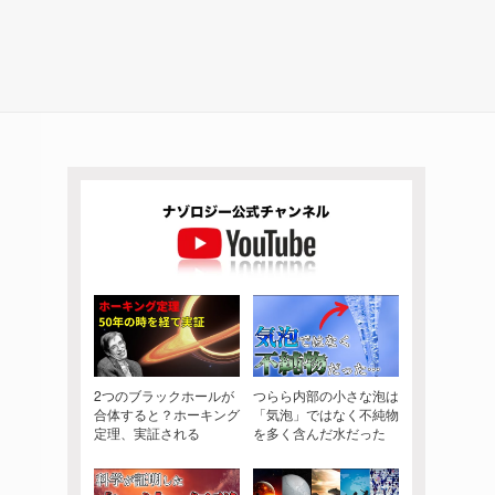
2つのブラックホールが
つらら内部の小さな泡は
合体すると？ホーキング
「気泡」ではなく不純物
定理、実証される
を多く含んだ水だった