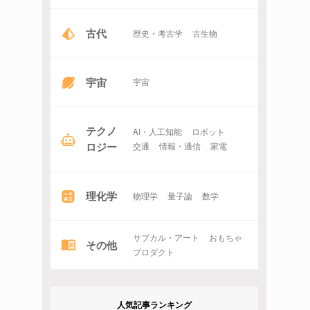
古代
歴史・考古学
古生物
宇宙
宇宙
テクノ
AI・人工知能
ロボット
ロジー
交通
情報・通信
家電
理化学
物理学
量子論
数学
サブカル・アート
おもちゃ
その他
プロダクト
人気記事ランキング