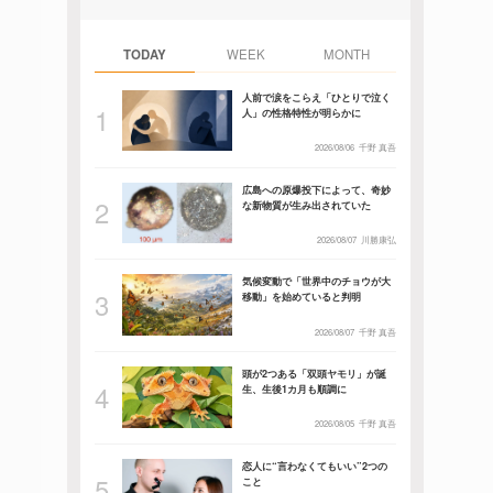
TODAY
WEEK
MONTH
人前で涙をこらえ「ひとりで泣く
人」の性格特性が明らかに
2026/08/06
千野 真吾
広島への原爆投下によって、奇妙
な新物質が生み出されていた
2026/08/07
川勝康弘
気候変動で「世界中のチョウが大
移動」を始めていると判明
2026/08/07
千野 真吾
頭が2つある「双頭ヤモリ」が誕
生、生後1カ月も順調に
2026/08/05
千野 真吾
恋人に“言わなくてもいい”2つの
こと