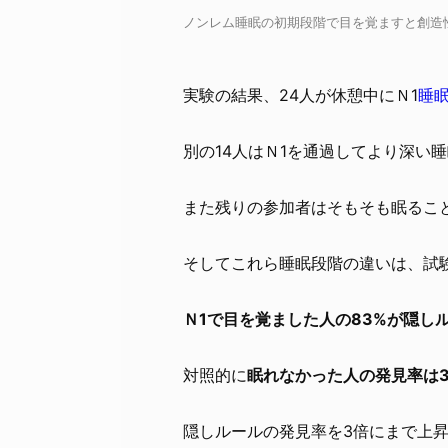
ノンレム睡眠の初期段階で目を覚ますと創造性が向上
実験の結果、24人が休憩中にＮ1
睡
別の14人はＮ1を通過してより深い
また残りの参加者はそもそも眠るこ
そしてこれら睡眠段階の違いは、試
Ｎ1で目を覚ました人の83%が隠し
対照的に
眠れなかった人の発見率は3
隠しルールの発見率を3倍にまで上