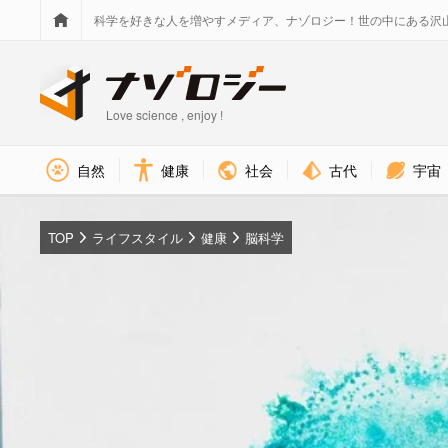
科学を好きな人を増やすメディア、ナゾロジー！世の中にある沢
Love science , enjoy !
社会
古代
宇宙
自然
健康
TOP
ライフスタイル
健康
脳科学