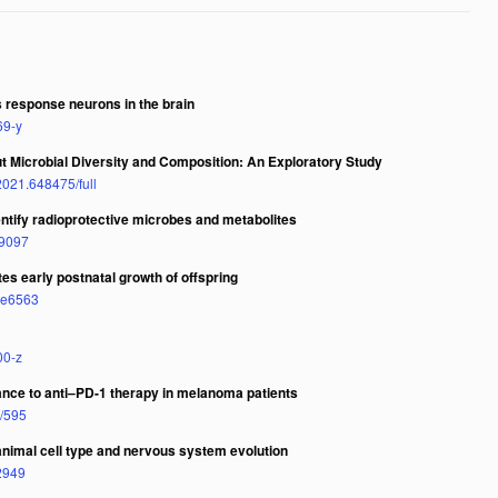
s response neurons in the brain
69-y
t Microbial Diversity and Composition: An Exploratory Study
.2021.648475/full
entify radioprotective microbes and metabolites
y9097
es early postnatal growth of offspring
abe6563
00-z
ance to anti–PD-1 therapy in melanoma patients
9/595
 animal cell type and nervous system evolution
j2949