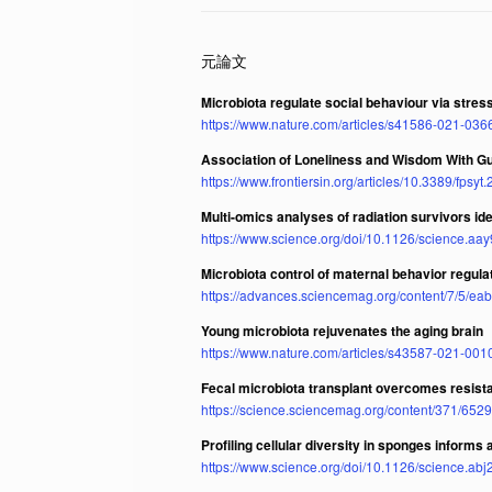
Microbiota regulate social behaviour via stres
https://www.nature.com/articles/s41586-021-036
Association of Loneliness and Wisdom With Gu
https://www.frontiersin.org/articles/10.3389/fpsyt
Multi-omics analyses of radiation survivors id
https://www.science.org/doi/10.1126/science.aa
Microbiota control of maternal behavior regulat
https://advances.sciencemag.org/content/7/5/e
Young microbiota rejuvenates the aging brain
https://www.nature.com/articles/s43587-021-001
Fecal microbiota transplant overcomes resist
https://science.sciencemag.org/content/371/652
Profiling cellular diversity in sponges informs
https://www.science.org/doi/10.1126/science.ab