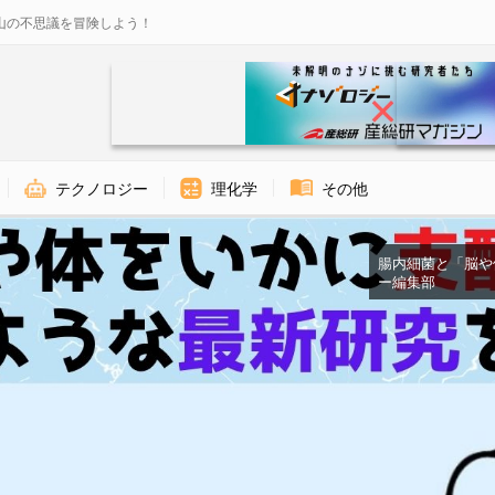
山の不思議を冒険しよう！
テクノロジー
理化学
その他
腸内細菌と「脳や体」
ー編集部