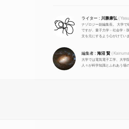
川勝康弘
Yasu
ナゾロジー副編集長。 大学で
ですが、量子力学・社会学・
文を元にするよう心がけていま
海沼 賢
Kainuma
大学では電気電子工学、大学
人々が科学知識とふれあう場