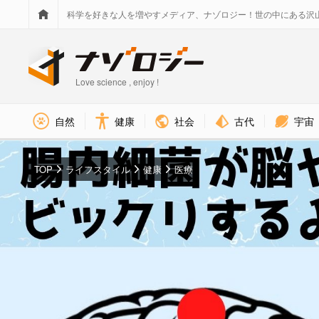
科学を好きな人を増やすメディア、ナゾロジー！世の中にある沢
Love science , enjoy !
社会
古代
宇宙
自然
健康
TOP
ライフスタイル
健康
医療