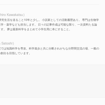
hiro Kawakatsu
研究生活を送ること10年と少し。 小説家としての活動履歴あり。 専門は生物学
医学・薬学なども担当します。 日々の記事作成は可能な限り、一次資料たる論
す。 夢は最新科学をまとめて小学生用に本にすること。
 Satoshi
院では知識科学を専攻。科学進歩と共に分断されがちな分野間交流の場、一般の
の創出を目指しています。