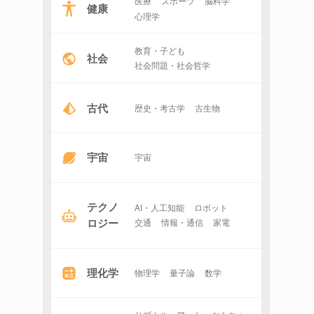
医療
スポーツ
脳科学
健康
心理学
教育・子ども
社会
社会問題・社会哲学
古代
歴史・考古学
古生物
宇宙
宇宙
テクノ
AI・人工知能
ロボット
ロジー
交通
情報・通信
家電
理化学
物理学
量子論
数学