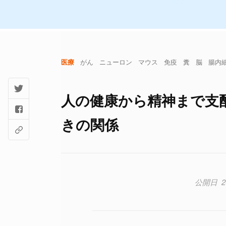
医療
がん
ニューロン
マウス
免疫
糞
脳
腸内
人の健康から精神まで支
きの関係
2