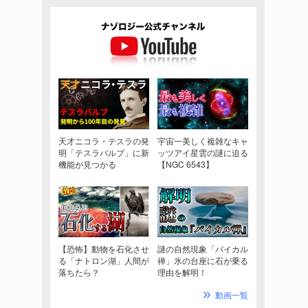
天才ニコラ・テスラの発
宇宙一美しく複雑なキャ
明「テスラバルブ」に新
ッツアイ星雲の謎に迫る
機能が見つかる
【NGC 6543】
【恐怖】動物を石化させ
謎の自然現象「バイカル
る「ナトロン湖」人間が
禅」氷の台座に石が乗る
落ちたら？
理由を解明！
動画一覧