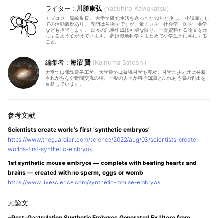
川勝康弘
Yasuhiro Kawakatsu
ナゾロジー副編集長。 大学で研究生活を送ること10年と少し。 小説家とし
ての活動履歴あり。 専門は生物学ですが、量子力学・社会学・医学・薬学
なども担当します。 日々の記事作成は可能な限り、一次資料たる論文を元
にするよう心がけています。 夢は最新科学をまとめて小学生用に本にする
こと。
海沼 賢
Kainuma Satoshi
大学では電気電子工学、大学院では知識科学を専攻。科学進歩と共に分断
されがちな分野間交流の場、一般の人々が科学知識とふれあう場の創出を
目指しています。
Scientists create world’s first ‘synthetic embryos’
https://www.theguardian.com/science/2022/aug/03/scientists-create-
worlds-first-synthetic-embryos
1st synthetic mouse embryos — complete with beating hearts and
brains — created with no sperm, eggs or womb
https://www.livescience.com/synthetic-mouse-embryos
¬Post-Gastrulation Synthetic Embryos Generated Ex Utero from