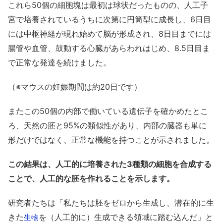
これら50個の細胞塊は最初は球状だったものの、人工子
宮で培養されているうちに次第に円筒型に成長し、6日目
には中枢神経が現れ始めて脳が形成され、8日目までには
腸管や血管、鼓動する心臓があらわれはじめ、8.5日目ま
で正常な発達を続けました。
（※マウスの妊娠期間は約20日です）
またこの50個の内部で働いている遺伝子を確かめたとこ
ろ、天然の胚と95%の類似性があり、内部の臓器も単に
形だけではなく、正常な機能を持つことが示されました。
この結果は、人工的に培養された3種類の細胞を合成する
ことで、人工的な胚を作れることを示します。
研究者たちは「私たちは胚をゼロから生成し、潜在的に生
きた
を（人工的に）生成できる領域に踏む込んだ」と
生物