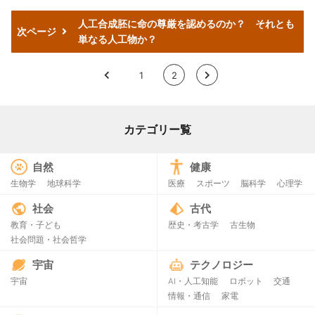
人工合成胚に命の尊厳を認めるのか？ それとも
次ページ
単なる人工物か？
<
1
2
>
カテゴリー覧
自然
健康
生物学
地球科学
医療
スポーツ
脳科学
心理学
社会
古代
教育・子ども
歴史・考古学
古生物
社会問題・社会哲学
宇宙
テクノロジー
宇宙
AI・人工知能
ロボット
交通
情報・通信
家電