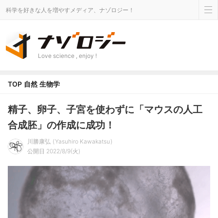
科学を好きな人を増やすメディア、ナゾロジー！
Love science , enjoy !
TOP
自然
生物学
精子、卵子、子宮を使わずに「マウスの人工
合成胚」の作成に成功！
川勝康弘
Yasuhiro Kawakatsu
公開日 2022/8/9(火)