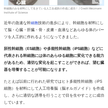
幹細胞のみを材料にして生きている人工合成胚の作成に成功！ / Credit:Weizmann
Institute of Science
近年の急速な幹
技術の進歩により、幹細胞を材料にし
細胞
て脳・心臓・肝臓・骨・皮膚・血液などあらゆる体のパー
ツを人工的に作れるようになってきました。
胚性幹細胞（ES細胞）や多能性幹細胞（iPS細胞）などに
代表される幹細胞には体のあらゆる細胞に変化できる能力
があるため、適切な変化を起こすことができれば、望む臓
器を培養することが可能になります。
たとえば以前に行われた研究ではヒト多能性幹細胞（iPS
細胞）を材料にして人工培養脳（脳オルガノイド）を作成
し、さらに適切な誘導を行うことで目を生やすことに成功
しています。