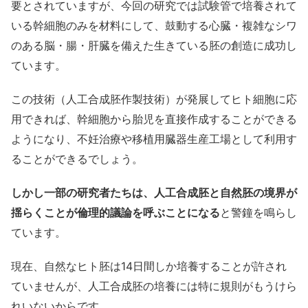
要とされていますが、今回の研究では試験管で培養されて
いる幹細胞のみを材料にして、鼓動する心臓・複雑なシワ
のある脳・腸・肝臓を備えた生きている胚の創造に成功し
ています。
この技術（人工合成胚作製技術）が発展してヒト細胞に応
用できれば、幹細胞から胎児を直接作成することができる
ようになり、不妊治療や移植用臓器生産工場として利用す
ることができるでしょう。
しかし一部の研究者たちは、人工合成胚と自然胚の境界が
揺らくことが倫理的議論を呼ぶことになる
と警鐘を鳴らし
ています。
現在、自然なヒト胚は14日間しか培養することが許され
ていませんが、人工合成胚の培養には特に規則がもうけら
れいないからです。