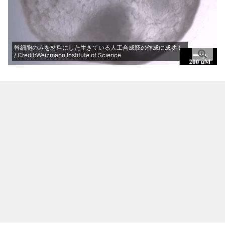
幹細胞のみを材料にした生きている人工合成胚の作成に成功！
/ Credit:Weizmann Institute of Science