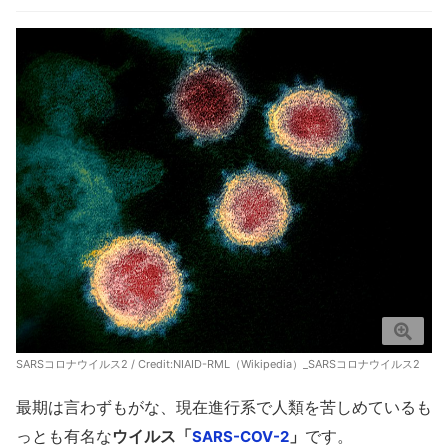
SARSコロナウイルス2 / Credit:
NIAID-RML（Wikipedia）_SARSコロナウイルス2
最期は言わずもがな、現在進行系で人類を苦しめているも
っとも有名な
ウイルス「
」
です。
SARS-COV-2