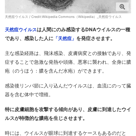
天然痘ウイルス / Credit:
Wikipedia Commons（Wikipedia）_天然痘ウイルス
は人間にのみ感染するDNAウイルスの一種
天然痘ウイルス
であり、感染した人に
を発症させます。
「天然痘」
主な感染経路は、飛沫感染、皮膚病変との接触であり、発
症することで急激な発熱や頭痛、悪寒に襲われ、全身に膿
疱（のうほう：膿を含んだ水疱）ができます。
感染後リンパ節に入り込んだウイルスは、血流にのって臓
器を含む体中で増殖。
特に皮膚細胞を攻撃する傾向があり、皮膚に到達したウイ
ルスが特徴的な膿疱を生じさせます。
時には、ウイルスが眼球に到達するケースもあるのだと