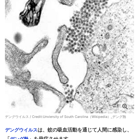
デングウイルス / Credit:
Unviersity of South Carolina（Wikipedia）_デング熱
は、蚊の吸血活動を通じて人間に感染し、
デングウイルス
「
」を発症させます。
デング熱