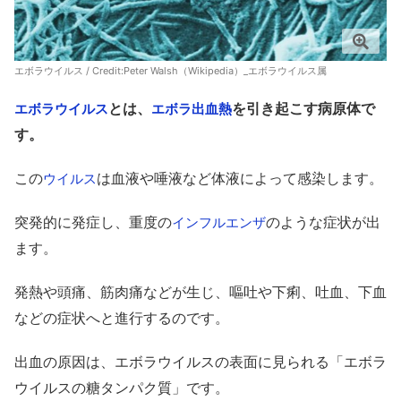
エボラウイルス / Credit:
Peter Walsh（Wikipedia）_エボラウイルス属
とは、
を引き起こす病原体で
エボラウイルス
エボラ出血熱
す。
この
は血液や唾液など体液によって感染します。
ウイルス
突発的に発症し、重度の
のような症状が出
インフルエンザ
ます。
発熱や頭痛、筋肉痛などが生じ、嘔吐や下痢、吐血、下血
などの症状へと進行するのです。
出血の原因は、エボラウイルスの表面に見られる「エボラ
ウイルスの糖タンパク質」です。