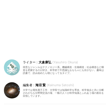
大倉康弘
Yasuhiro Okura
得意なジャンルはテクノロジー系。機械構造・生物構造・社会構造など構
造を把握するのが好き。科学的で不思議なおもちゃにも目がない。趣味は
読書で、読み始めたら朝になってるタイプ。
海沼 賢
Kainuma Satoshi
大学では電気電子工学、大学院では知識科学を専攻。科学進歩と共に分断
されがちな分野間交流の場、一般の人々が科学知識とふれあう場の創出を
目指しています。