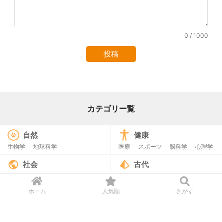
0
/ 1000
カテゴリー覧
自然
健康
生物学
地球科学
医療
スポーツ
脳科学
心理学
社会
古代
教育・子ども
歴史・考古学
古生物
社会問題・社会哲学
ホーム
人気順
さがす
宇宙
テクノロジー
宇宙
AI・人工知能
ロボット
交通