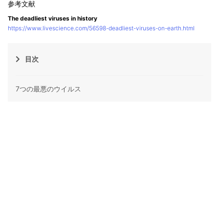
The deadliest viruses in history
https://www.livescience.com/56598-deadliest-viruses-on-earth.html
目次
7つの最悪のウイルス