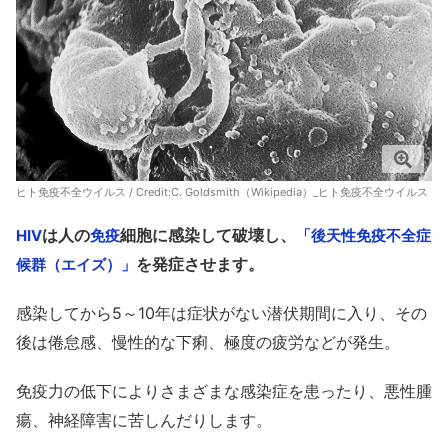
ヒト免疫不全ウイルス / Credit:C
. Goldsmith（Wikipedia）_ヒト免疫不全ウイルス
は人の
細胞に感染して破壊し、
HIV
免疫
「後天性免疫不全症
を発症させます。
候群（エイズ）」
感染してから5～10年は症状がない潜伏期間に入り、その
後は倦怠感、慢性的な下痢、極度の疲労などが発生。
免疫力の低下によりさまざまな感染症を患ったり、悪性腫
瘍、神経障害に苦しんだりします。