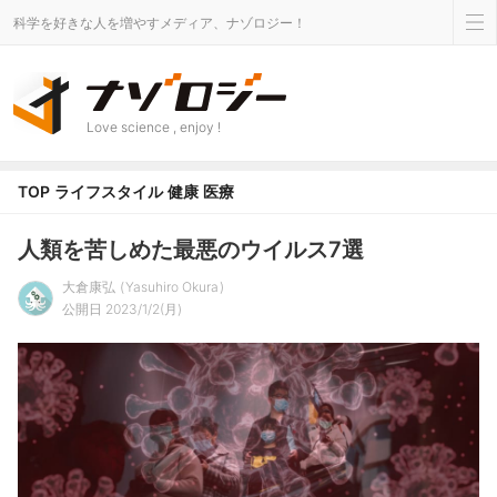
科学を好きな人を増やすメディア、ナゾロジー！
Love science , enjoy !
TOP
ライフスタイル
健康
医療
人類を苦しめた最悪のウイルス7選
大倉康弘
Yasuhiro Okura
公開日 2023/1/2(月)