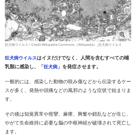
狂犬病ウイルス / Credit:
Wikipedia Commons（Wikipedia）_狂犬病ウイルス
はイヌだけでなく、人間を含むすべての哺
狂犬病ウイルス
乳類に感染し、「
」を発症させます。
狂犬病
一般的には、感染した動物の咬み傷などから伝染するケー
スが多く、発熱や頭痛などの風邪のような症状で始まりま
す。
その後は知覚異常や痙攣、麻痺、興奮や錯乱などが生じ、
やがて生命維持に必要な脳の中枢神経が破壊されて死亡し
ます。