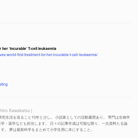
 her ‘incurable’ T-cell leukaemia
s-world-first-treatment-for-her-incurable-t-cell-leukaemia/
eting
hiro Kawakatsu
研究生活を送ること10年と少し。 小説家としての活動履歴あり。 専門は生物学
医学・薬学なども担当します。 日々の記事作成は可能な限り、一次資料たる論
す。 夢は最新科学をまとめて小学生用に本にすること。