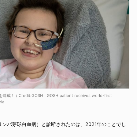
 / Credit:
GOSH . GOSH patient receives world-first
mia
ンパ芽球白血病）と診断されたのは、2021年のことでし