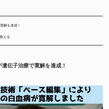
で寛解を達成！
救える
が遺伝子治療で寛解を達成！