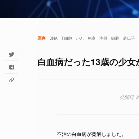
医療
DNA
T細胞
がん
免疫
注射
細胞
遺伝子
白血病だった13歳の少
2
不治の白血病が寛解しました。