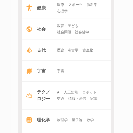
医療
スポーツ
脳科学
健康
心理学
教育・子ども
社会
社会問題・社会哲学
古代
歴史・考古学
古生物
宇宙
宇宙
テクノ
AI・人工知能
ロボット
ロジー
交通
情報・通信
家電
理化学
物理学
量子論
数学