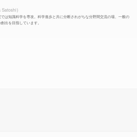
 Satoshi
院では知識科学を専攻。科学進歩と共に分断されがちな分野間交流の場、一般の
の創出を目指しています。