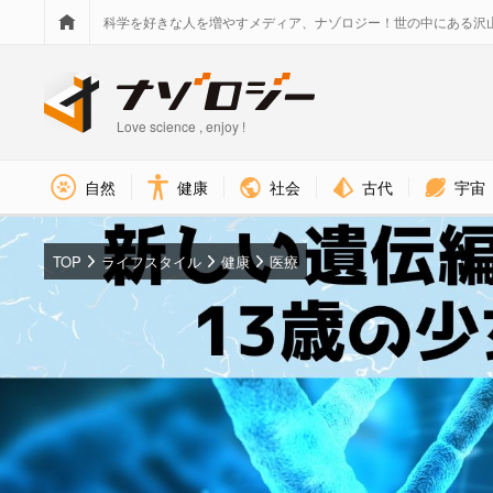
科学を好きな人を増やすメディア、ナゾロジー！世の中にある沢
Love science , enjoy !
社会
古代
宇宙
自然
健康
TOP
ライフスタイル
健康
医療