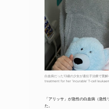
白血病だった13歳の少女が遺伝子治療で寛解を達成！
treatment for her ‘incurable’ T-cell leukae
「アリッサ」が急性の白血病（急性リ
た。