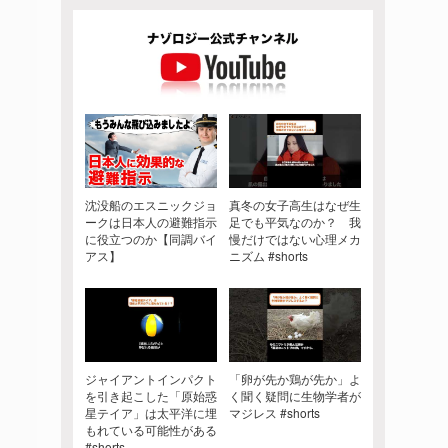
沈没船のエスニックジョ
真冬の女子高生はなぜ生
ークは日本人の避難指示
足でも平気なのか？ 我
に役立つのか【同調バイ
慢だけではない心理メカ
アス】
ニズム #shorts
ジャイアントインパクト
「卵が先か鶏が先か」よ
を引き起こした「原始惑
く聞く疑問に生物学者が
星テイア」は太平洋に埋
マジレス #shorts
もれている可能性がある
#shorts