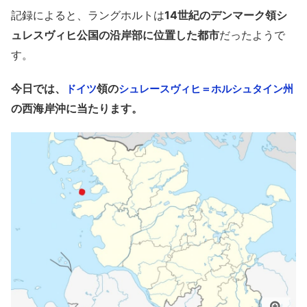
記録によると、ラングホルトは
14世紀のデンマーク領シ
ュレスヴィヒ公国の沿岸部に位置した都市
だったようで
す。
今日では、
領の
ドイツ
シュレースヴィヒ＝ホルシュタイン州
の西海岸沖に当たります。