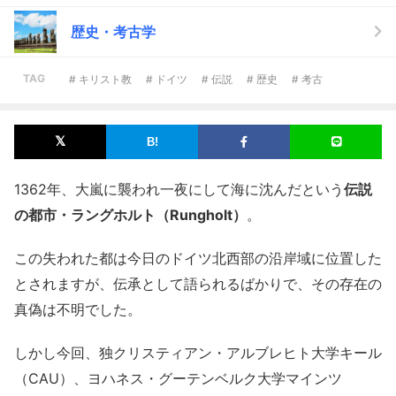
歴史・考古学
TAG
# キリスト教
# ドイツ
# 伝説
# 歴史
# 考古
1362年、大嵐に襲われ一夜にして海に沈んだという
伝説
の都市・ラングホルト（Rungholt）
。
この失われた都は今日のドイツ北西部の沿岸域に位置した
とされますが、伝承として語られるばかりで、その存在の
真偽は不明でした。
しかし今回、独クリスティアン・アルブレヒト大学キール
（CAU）、ヨハネス・グーテンベルク大学マインツ