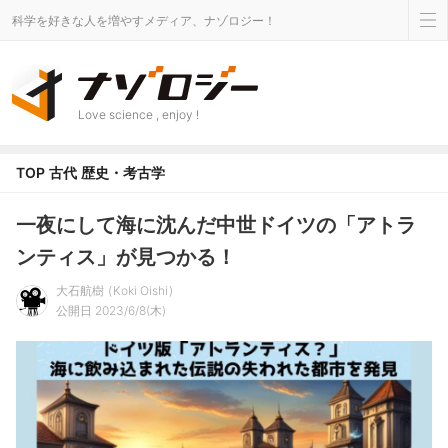
科学を好きな人を増やすメディア、ナゾロジー！
Love science , enjoy !
TOP
古代
歴史・考古学
一夜にして海に沈んだ中世ドイツの「アトラ
ンティス」が見つかる！
大石航樹
Koki Oishi
公開日 2023/6/8(木)