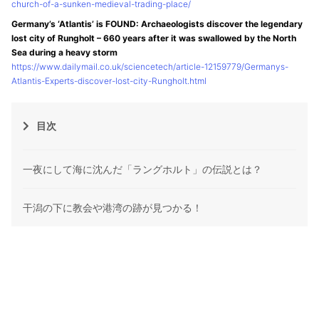
church-of-a-sunken-medieval-trading-place/
Germany’s ‘Atlantis’ is FOUND: Archaeologists discover the legendary
lost city of Rungholt – 660 years after it was swallowed by the North
Sea during a heavy storm
https://www.dailymail.co.uk/sciencetech/article-12159779/Germanys-
Atlantis-Experts-discover-lost-city-Rungholt.html
目次
一夜にして海に沈んだ「ラングホルト」の伝説とは？
干潟の下に教会や港湾の跡が見つかる！