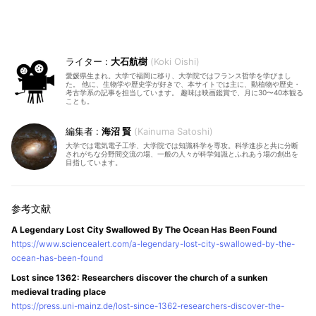
大石航樹
Koki Oishi
愛媛県生まれ。大学で福岡に移り、大学院ではフランス哲学を学びまし
た。 他に、生物学や歴史学が好きで、本サイトでは主に、動植物や歴史・
考古学系の記事を担当しています。 趣味は映画鑑賞で、月に30〜40本観る
ことも。
海沼 賢
Kainuma Satoshi
大学では電気電子工学、大学院では知識科学を専攻。科学進歩と共に分断
されがちな分野間交流の場、一般の人々が科学知識とふれあう場の創出を
目指しています。
A Legendary Lost City Swallowed By The Ocean Has Been Found
https://www.sciencealert.com/a-legendary-lost-city-swallowed-by-the-
ocean-has-been-found
Lost since 1362: Researchers discover the church of a sunken
medieval trading place
https://press.uni-mainz.de/lost-since-1362-researchers-discover-the-