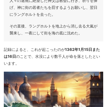
人々の退廃に絶望した神父は教会に行き、祈りを捧
げ、神に街の若者たちを罰するようお願いし、翌日
にラングホルトを去った。
その直後、ラングホルトを地上から消し去る大嵐が
襲来し、一夜にして街を海の底に沈めた。
記録によると、これが起こったのが
1362年1月15日また
は16日
のことで、水没により数千人が命を落としたとい
います。