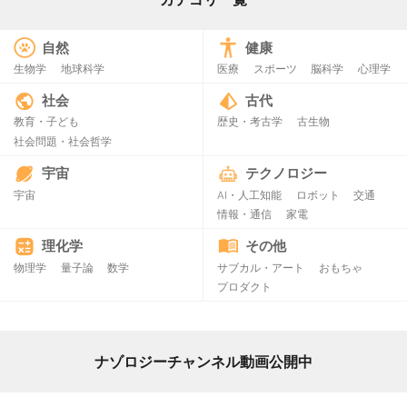
自然
健康
生物学
地球科学
医療
スポーツ
脳科学
心理学
社会
古代
教育・子ども
歴史・考古学
古生物
社会問題・社会哲学
宇宙
テクノロジー
宇宙
AI・人工知能
ロボット
交通
情報・通信
家電
理化学
その他
物理学
量子論
数学
サブカル・アート
おもちゃ
プロダクト
ナゾロジーチャンネル動画公開中