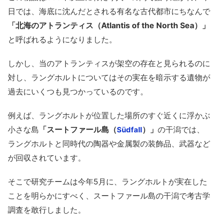
日では、海底に沈んだとされる有名な古代都市にちなんで
「北海のアトランティス（Atlantis of the North Sea）」
と呼ばれるようになりました。
しかし、当のアトランティスが架空の存在と見られるのに
対し、ラングホルトについてはその実在を暗示する遺物が
過去にいくつも見つかっているのです。
例えば、ラングホルトが位置した場所のすぐ近くに浮かぶ
小さな島
「スートファール島（
）」
の干潟では、
Südfall
ラングホルトと同時代の陶器や金属製の装飾品、武器など
が回収されています。
そこで研究チームは今年5月に、ラングホルトが実在した
ことを明らかにすべく、スートファール島の干潟で考古学
調査を敢行しました。