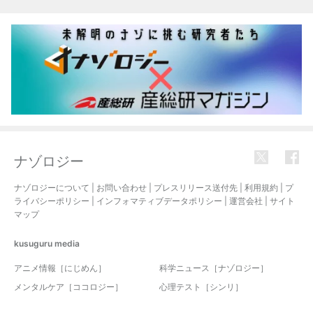
ナゾロジー
ナゾロジーについて
|
お問い合わせ
|
プレスリリース送付先
|
利用規約
|
プ
ライバシーポリシー
|
インフォマティブデータポリシー
|
運営会社
|
サイト
マップ
kusuguru
media
アニメ情報［にじめん］
科学ニュース［ナゾロジー］
メンタルケア［ココロジー］
心理テスト［シンリ］