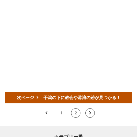
次ページ
干潟の下に教会や港湾の跡が見つかる！
<
1
2
>
カテゴリー覧