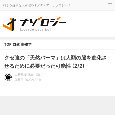
科学を好きな人を増やすメディア、ナゾロジー！
Love science , enjoy !
TOP
自然
生物学
クセ強の「天然パーマ」は人類の脳を進化さ
せるために必要だった可能性 (2/2)
大石航樹
Koki Oishi
公開日 2023/6/9(金)