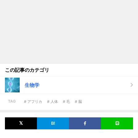
この記事のカテゴリ
生物学
TAG
# アフリカ
# 人体
# 毛
# 脳