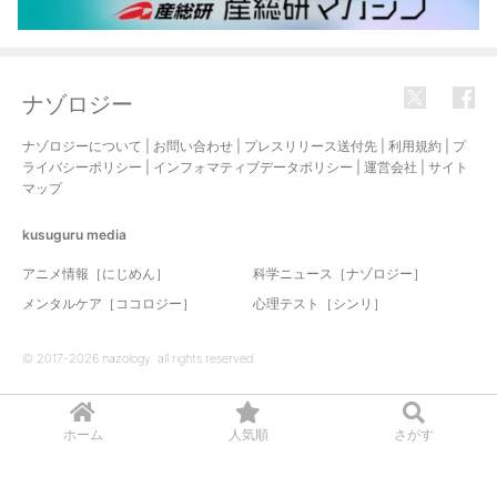
ナゾロジー
ナゾロジーについて
|
お問い合わせ
|
プレスリリース送付先
|
利用規約
|
プ
ライバシーポリシー
|
インフォマティブデータポリシー
|
運営会社
|
サイト
マップ
kusuguru
media
アニメ情報［にじめん］
科学ニュース［ナゾロジー］
メンタルケア［ココロジー］
心理テスト［シンリ］
© 2017-2026 nazology. all rights reserved.
ホーム
人気順
さがす