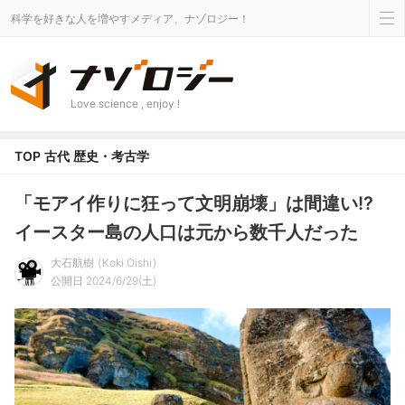
科学を好きな人を増やすメディア、ナゾロジー！
Love science , enjoy !
TOP
古代
歴史・考古学
「モアイ作りに狂って文明崩壊」は間違い!?
イースター島の人口は元から数千人だった
大石航樹
Koki Oishi
公開日 2024/6/29(土)