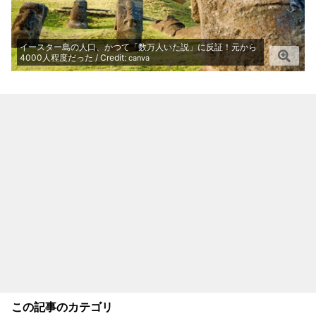
イースター島の人口、かつて「数万人いた説」に反証！元から
4000人程度だった / Credit:
canva
この記事のカテゴリ