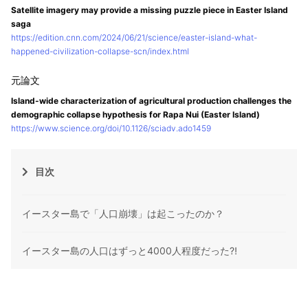
Satellite imagery may provide a missing puzzle piece in Easter Island
saga
https://edition.cnn.com/2024/06/21/science/easter-island-what-
happened-civilization-collapse-scn/index.html
Island-wide characterization of agricultural production challenges the
demographic collapse hypothesis for Rapa Nui (Easter Island)
https://www.science.org/doi/10.1126/sciadv.ado1459
目次
イースター島で「人口崩壊」は起こったのか？
イースター島の人口はずっと4000人程度だった⁈