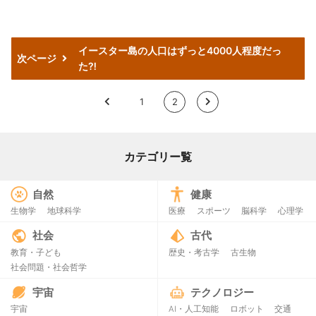
イースター島の人口はずっと4000人程度だっ
次ページ
た⁈
<
1
2
>
カテゴリー覧
自然
健康
生物学
地球科学
医療
スポーツ
脳科学
心理学
社会
古代
教育・子ども
歴史・考古学
古生物
社会問題・社会哲学
宇宙
テクノロジー
宇宙
AI・人工知能
ロボット
交通