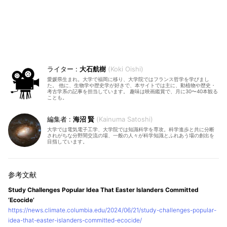
大石航樹
Koki Oishi
愛媛県生まれ。大学で福岡に移り、大学院ではフランス哲学を学びまし
た。 他に、生物学や歴史学が好きで、本サイトでは主に、動植物や歴史・
考古学系の記事を担当しています。 趣味は映画鑑賞で、月に30〜40本観る
ことも。
海沼 賢
Kainuma Satoshi
大学では電気電子工学、大学院では知識科学を専攻。科学進歩と共に分断
されがちな分野間交流の場、一般の人々が科学知識とふれあう場の創出を
目指しています。
Study Challenges Popular Idea That Easter Islanders Committed
‘Ecocide’
https://news.climate.columbia.edu/2024/06/21/study-challenges-popular-
idea-that-easter-islanders-committed-ecocide/