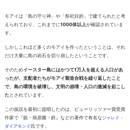
モアイは「島の守り神」や「祭祀目的」で建てられたと考
えられており、これまでに
1000体以上
が確認されていま
す。
しかしこれほど多くのモアイを作ったということは、それ
だけ大量に島の岩石を切り崩したということです。
そのため
イースター島にはかつて1万人を超える人口があ
ったが、支配者たちがモアイ製造合戦を繰り返したこと
で、島の環境を破壊し、文明の崩壊・人口の激減を起こし
た
とされています。
この仮説を最初に提唱したのは、ピューリッツァー賞受賞
作家で『銃・病原菌・鉄』などの著作で有名な
ジャレド・
氏です。
ダイアモンド