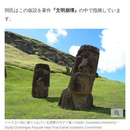
同氏はこの仮説を著作
『文明崩壊』
の中で指摘していま
す。
イースター島に建てられている実際のモアイ像 / Credit:
Columbia University –
Study Challenges Popular Idea That Easter Islanders Committed