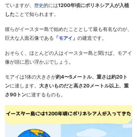
ていますが、
的には
1200年頃にポリネシア人が入植
歴史
した
ことで知られます。
彼らがイースター島で始めたこととして最も有名なのが、
巨大な人面石像である
「
」
の建造です。
モアイ
おそらく、ほとんどの人はイースター島と聞けば、モアイ
像が頭に思い浮かぶでしょう。
モアイは1体の大きさが
約4〜5メートル、重さは約20ト
ン
に達します。
大きいものだと高さ20メートル以上、重
さ90トン
に達するものも。