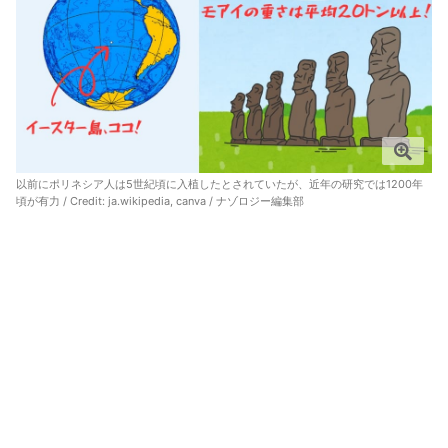
以前にポリネシア人は5世紀頃に入植したとされていたが、近年の研究では1200年
頃が有力 / Credit:
ja.wikipedia
,
canva
/ ナゾロジー編集部