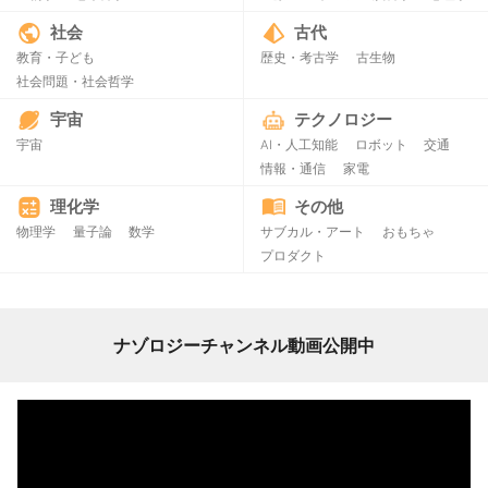
社会
古代
教育・子ども
歴史・考古学
古生物
社会問題・社会哲学
宇宙
テクノロジー
宇宙
AI・人工知能
ロボット
交通
情報・通信
家電
理化学
その他
物理学
量子論
数学
サブカル・アート
おもちゃ
プロダクト
ナゾロジーチャンネル動画公開中