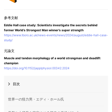
Eddie Hall case study: Scientists investigate the secrets behind
former World’s Strongest Man winner’s super strength
https://www.lboro.ac.uk/news-events/news/2024/august/eddie-hall-case-
study/
Muscle and tendon morphology of a world strongman and deadlift
champion
https://doi.org/10.1152/japplphysiol.00342.2024
目次
世界一の怪力男・エディ・ホール氏