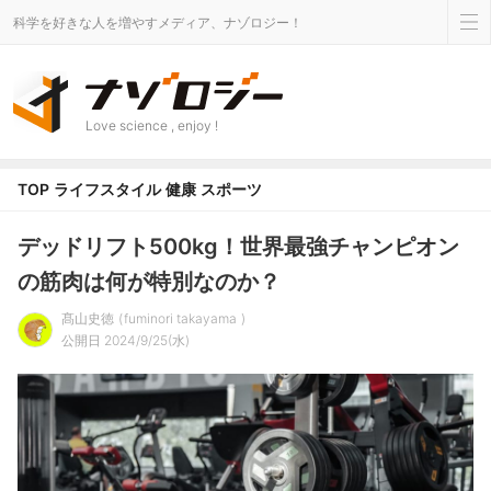
科学を好きな人を増やすメディア、ナゾロジー！
Love science , enjoy !
TOP
ライフスタイル
健康
スポーツ
デッドリフト500kg！世界最強チャンピオン
の筋肉は何が特別なのか？
髙山史徳
fuminori takayama
公開日 2024/9/25(水)