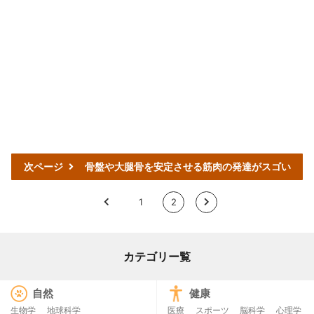
次ページ
骨盤や大腿骨を安定させる筋肉の発達がスゴい
<
1
2
>
カテゴリー覧
自然
健康
生物学
地球科学
医療
スポーツ
脳科学
心理学