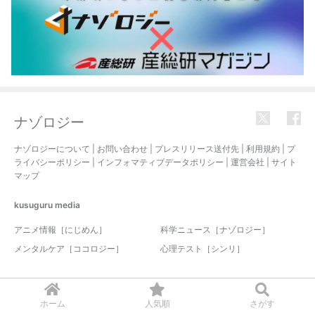
ナゾロジー
ナゾロジーについて
|
お問い合わせ
|
プレスリリース送付先
|
利用規約
|
プ
ライバシーポリシー
|
インフォマティブデータポリシー
|
運営会社
|
サイト
マップ
kusuguru
media
アニメ情報［にじめん］
科学ニュース［ナゾロジー］
メンタルケア［ココロジー］
心理テスト［シンリ］
© 2017-2026 nazology. all rights reserved.
ホーム
人気順
さがす