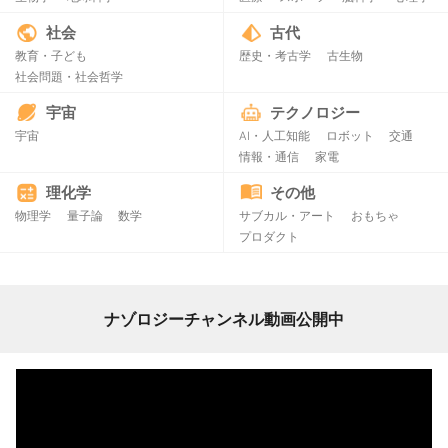
社会
古代
教育・子ども
歴史・考古学
古生物
社会問題・社会哲学
宇宙
テクノロジー
宇宙
AI・人工知能
ロボット
交通
情報・通信
家電
理化学
その他
物理学
量子論
数学
サブカル・アート
おもちゃ
プロダクト
ナゾロジーチャンネル動画公開中