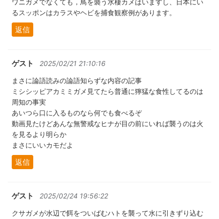
ワニガメでなくても，鳥を襲う水棲カメはいますし、日本にい
るスッポンはカラスやヘビを捕食観察例があります。
返信
ゲスト
2025/02/21 21:10:16
まさに論語読みの論語知らずな内容の記事
ミシシッピアカミミガメ見てたら普通に獰猛な食性してるのは
周知の事実
あいつら口に入るものなら何でも食べるぞ
動画見たけどあんな無警戒なヒナが目の前にいれば襲うのは火
を見るより明らか
まさにいいカモだよ
返信
ゲスト
2025/02/24 19:56:22
クサガメが水辺で餌をついばむハトを襲って水に引きずり込む