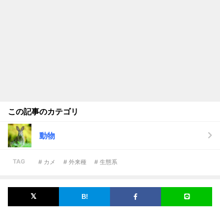
この記事のカテゴリ
動物
TAG
# カメ
# 外来種
# 生態系