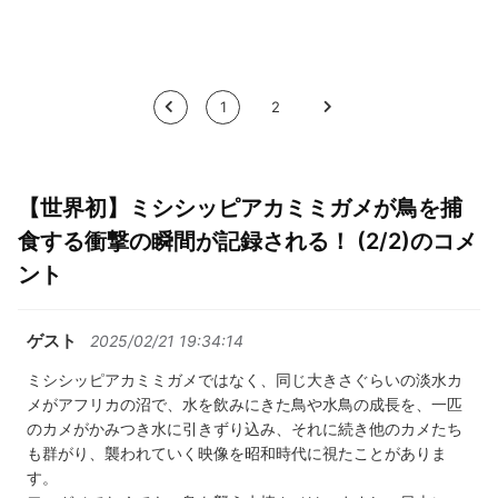
<
1
2
>
【世界初】ミシシッピアカミミガメが鳥を捕
食する衝撃の瞬間が記録される！ (2/2)のコメ
ント
ゲスト
2025/02/21 19:34:14
ミシシッピアカミミガメではなく、同じ大きさぐらいの淡水カ
メがアフリカの沼で、水を飲みにきた鳥や水鳥の成長を、一匹
のカメがかみつき水に引きずり込み、それに続き他のカメたち
も群がり、襲われていく映像を昭和時代に視たことがありま
す。