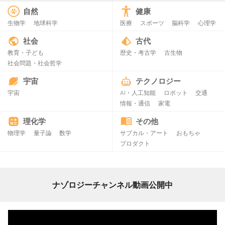
自然
健康
生物学
地球科学
医療
スポーツ
脳科学
心理学
社会
古代
教育・子ども
歴史・考古学
古生物
社会問題・社会哲学
宇宙
テクノロジー
宇宙
AI・人工知能
ロボット
交通
情報・通信
家電
理化学
その他
物理学
量子論
数学
サブカル・アート
おもちゃ
プロダクト
ナゾロジーチャンネル動画公開中