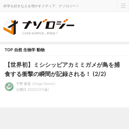
科学を好きな人を増やすメディア、ナゾロジー！
Love science , enjoy !
TOP
自然
生物学
動物
【世界初】ミシシッピアカミミガメが鳥を捕
食する衝撃の瞬間が記録される！ (2/2)
千野 真吾
Singo Senno
公開日 2025/2/21(金)