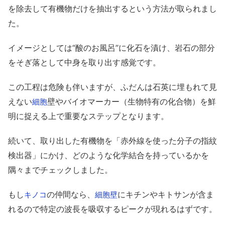
を除去して有機物だけを抽出するという方法が取られまし
た。
イメージとしては“酸のお風呂”に化石を漬け、岩石の部分
をそぎ落として中身を取り出す感覚です。
この工程は危険も伴いますが、ふだんは石英に埋もれて見
えない
壁やバイオマーカー（生物特有の化合物）を鮮
細胞
明に捉える上で重要なステップとなります。
続いて、取り出した有機物を「赤外線を使った分子の指紋
検出器」にかけ、どのような化学結合を持っているかを
隅々までチェックしました。
もし
の仲間なら、
にキチンやキトサンが含ま
キノコ
細胞壁
れるので特定の波長を吸収するピークが現れるはずです。