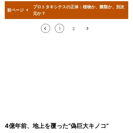
プロトタキシテスの正体：植物か、菌類か、別次
前ページ
元か？
<
1
2
>
4
億年前、地上を覆った“
偽巨大キノコ”