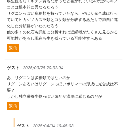
腐生性もなくキチン質もなかったと書かれているのだからキノ
コとは根本的に異なるだろう
リグニンっぽい多糖類を持っていたなら、やはり光合成は行っ
ていてヒカゲノカズラ類とコケ類が分岐するあたりで独自に進
化した分類群がいたのだろう
他の多くの化石も詳細に分析すれば近縁種がたくさん見るかる
可能性があるし現在も生き残っている可能性すらある
返信
ゲスト
2025/03/28 20:32:04
あ、リグニンは多糖類ではないのか
リグニンあるいはリグニンっぽいポリマーの形成に光合成は不
要？
しかし独立栄養生物っぽい気配が濃厚に感じるのだが
返信
ゲスト
2025/04/04 19:45:08