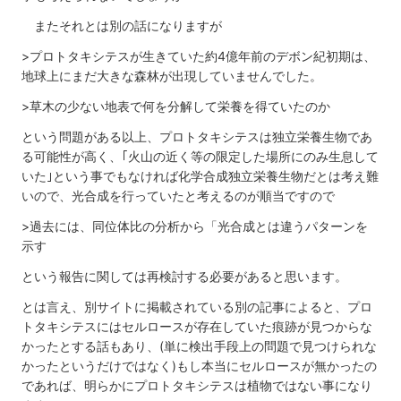
またそれとは別の話になりますが
>プロトタキシテスが生きていた約4億年前のデボン紀初期は、
地球上にまだ大きな森林が出現していませんでした。
>草木の少ない地表で何を分解して栄養を得ていたのか
という問題がある以上、プロトタキシテスは独立栄養生物であ
る可能性が高く、｢火山の近く等の限定した場所にのみ生息して
いた｣という事でもなければ化学合成独立栄養生物だとは考え難
いので、光合成を行っていたと考えるのが順当ですので
>過去には、同位体比の分析から「光合成とは違うパターンを
示す
という報告に関しては再検討する必要があると思います。
とは言え、別サイトに掲載されている別の記事によると、プロ
トタキシテスにはセルロースが存在していた痕跡が見つからな
かったとする話もあり、(単に検出手段上の問題で見つけられな
かったというだけではなく)もし本当にセルロースが無かったの
であれば、明らかにプロトタキシテスは植物ではない事になり