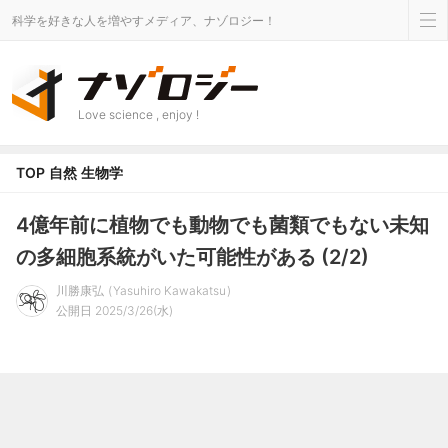
科学を好きな人を増やすメディア、ナゾロジー！
Love science , enjoy !
TOP
自然
生物学
4億年前に植物でも動物でも菌類でもない未知
の多細胞系統がいた可能性がある (2/2)
川勝康弘
Yasuhiro Kawakatsu
公開日 2025/3/26(水)