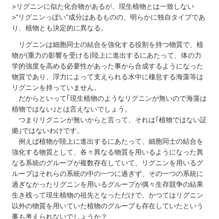
>リグニンに似た化合物があるが、現生植物とは一致しない
>“リグニンっぽい”成分はあるものの、明らかに独自タイプであ
り、植物とも決定的に異なる。
リグニンは細胞同士の結合を強化する役割を持つ物質で、植
物が(重力の影響を受ける)陸上に進出するにあたって、体の力
学的強度を高める必要性があった事から合成するようになった
物質であり、浮力によって支えられる水中に棲息する海藻等は
リグニンを持っていません。
だからといって｢現生植物のようなリグニンが無いので海藻は
植物ではない｣とは言えないでしょう。
つまりリグニンが無いからと言って、それは｢植物ではない証
拠｣ではないわけです。
例えば植物が陸上に進出するにあたって、細胞同士の結合を
強化する物質として、各々異なる物質を用いるようになった異
なる系統のグループが複数存在していて、リグニンを用いるグ
ループはそれらの系統の中の一つに過ぎず、その一つの系統に
過ぎなかったリグニンを用いるグループが偶々生存競争の結果
生き残って現生植物の祖先となっただけで、かつてはリグニン
以外の物質を用いていた植物のグループも存在していたという
事も考えられないでしょうか？