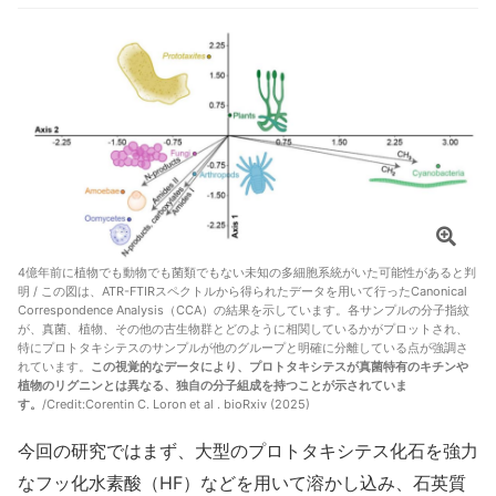
4億年前に植物でも動物でも菌類でもない未知の多細胞系統がいた可能性があると判
明 / この図は、ATR-FTIRスペクトルから得られたデータを用いて行ったCanonical
Correspondence Analysis（CCA）の結果を示しています。各サンプルの分子指紋
が、真菌、植物、その他の古生物群とどのように相関しているかがプロットされ、
特にプロトタキシテスのサンプルが他のグループと明確に分離している点が強調さ
れています。
この視覚的なデータにより、プロトタキシテスが真菌特有のキチンや
植物のリグニンとは異なる、独自の分子組成を持つことが示されていま
す。
/Credit:
Corentin C. Loron et al . bioRxiv (2025)
今回の研究ではまず、大型のプロトタキシテス化石を強力
なフッ化水素酸（HF）などを用いて溶かし込み、石英質