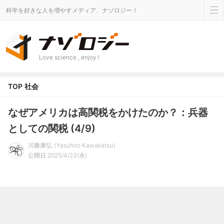
科学を好きな人を増やすメディア、ナゾロジー！
Love science , enjoy !
TOP
社会
なぜアメリカは高関税をかけたのか？：兵器
としての関税 (4/9)
川勝康弘
Yasuhiro Kawakatsu
公開日 2025/4/23(水)