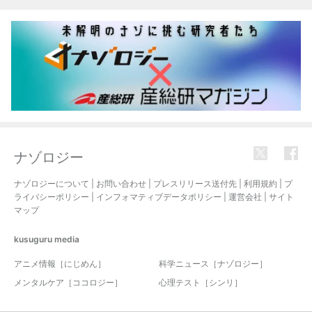
ナゾロジー
ナゾロジーについて
|
お問い合わせ
|
プレスリリース送付先
|
利用規約
|
プ
ライバシーポリシー
|
インフォマティブデータポリシー
|
運営会社
|
サイト
マップ
kusuguru
media
アニメ情報［にじめん］
科学ニュース［ナゾロジー］
メンタルケア［ココロジー］
心理テスト［シンリ］