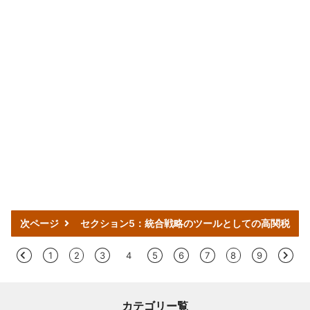
次ページ
セクション5：統合戦略のツールとしての高関税
<
1
2
3
4
5
6
7
8
9
>
カテゴリー覧