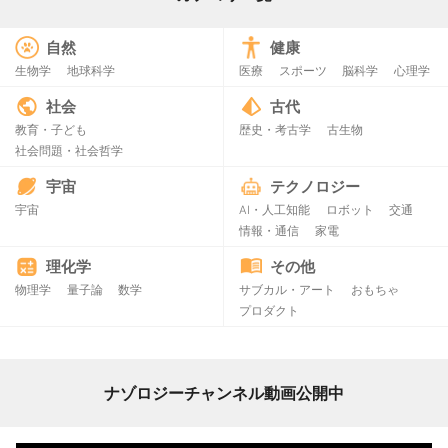
自然
健康
生物学
地球科学
医療
スポーツ
脳科学
心理学
社会
古代
教育・子ども
歴史・考古学
古生物
社会問題・社会哲学
宇宙
テクノロジー
宇宙
AI・人工知能
ロボット
交通
情報・通信
家電
理化学
その他
物理学
量子論
数学
サブカル・アート
おもちゃ
プロダクト
ナゾロジーチャンネル動画公開中