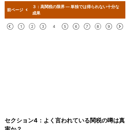
３：高関税の限界 — 単独では得られない十分な
前ページ
成果
<
1
2
3
4
5
6
7
8
9
>
セクション4：よく言われている関税の噂は真
実か？