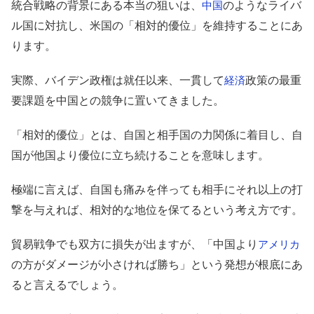
統合戦略の背景にある本当の狙いは、
のようなライバ
中国
ル国に対抗し、米国の「相対的優位」を維持することにあ
ります。
実際、バイデン政権は就任以来、一貫して
政策の最重
経済
要課題を中国との競争に置いてきました。
「相対的優位」とは、自国と相手国の力関係に着目し、自
国が他国より優位に立ち続けることを意味します。
極端に言えば、自国も痛みを伴っても相手にそれ以上の打
撃を与えれば、相対的な地位を保てるという考え方です。
貿易戦争でも双方に損失が出ますが、「中国より
アメリカ
の方がダメージが小さければ勝ち」という発想が根底にあ
ると言えるでしょう。