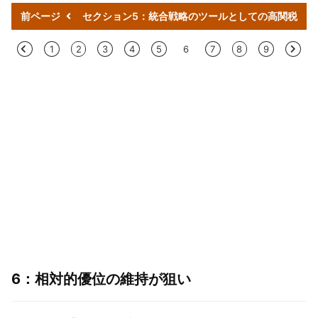
前ページ
セクション5：統合戦略のツールとしての高関税
<
1
2
3
4
5
6
7
8
9
>
6：相対的優位の維持が狙い