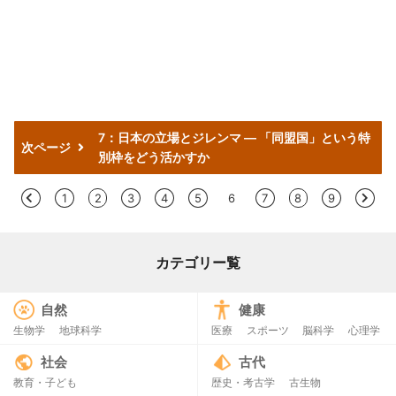
7：日本の立場とジレンマ — 「同盟国」という特
次ページ
別枠をどう活かすか
<
1
2
3
4
5
6
7
8
9
>
カテゴリー覧
自然
健康
生物学
地球科学
医療
スポーツ
脳科学
心理学
社会
古代
教育・子ども
歴史・考古学
古生物