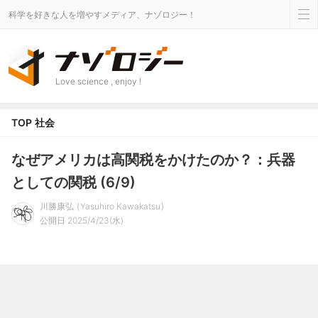
科学を好きな人を増やすメディア、ナゾロジー！
Love science , enjoy !
TOP
社会
なぜアメリカは高関税をかけたのか？：兵器
としての関税 (6/9)
川勝康弘
Yasuhiro Kawakatsu
公開日 2025/4/23(水)