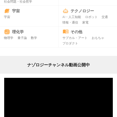
社会問題・社会哲学
宇宙
テクノロジー
宇宙
AI・人工知能
ロボット
交通
情報・通信
家電
理化学
その他
物理学
量子論
数学
サブカル・アート
おもちゃ
プロダクト
ナゾロジーチャンネル動画公開中