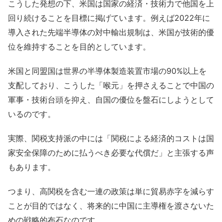
こうした発想の下、米国は国家の経済・技術力で他国を上
回り続けることを目標に掲げています。例えば2022年に
導入された先端半導体の対中輸出規制は、米国が技術的優
位を維持することを目的としています。
米国と同盟国は世界の半導体製造装置市場の90%以上を
支配しており、こうした「喉元」を押さえることで中国の
軍事・技術台頭を抑え、自国の優位を盤石にしようとして
いるのです。
実際、関税支持派の中には「関税による経済的コストは国
家安全保障のために払うべき必要な代償だ」と主張する声
もあります。
つまり、高関税を含む一連の政策は単に貿易赤字を減らす
ことが目的ではなく、将来的に中国に主導権を渡さないた
めの戦略的布石なのです。