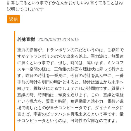
計算してるという事ですかなんかおかしいね 言うてることはね
説明してほしいです
返信
若林直樹
2025/05/01 21:45:15
重力の影響が、トランポリンの穴だというのは、ご存知で
すか？トランポリンの穴が出来る以上、重力波は、無限遠
に届くという事です。但し、時間は、違います。ミンコフ
スキー空間の様に、三角錐の斜面を螺旋状に昇って行きま
す。昨日の時計を一番奥に、今日の時計を真ん中に、一番
手前の時計を明日の時計とすると、秒針は過去から未来へ
向けて、螺旋状に走るでしょ？これが時間軸です。質量が
直線の時、時間軸は、螺旋を通ります。この、直線と螺旋
という概念を、質量と時間、角運動量と遠心力、電荷と磁
場で現したものが量子コンピュータです。ダイナミックに
言えば、宇宙のビックバンを再現出来るという事です。量
子コンピュータというのは、可能性の宝庫なのですよ。