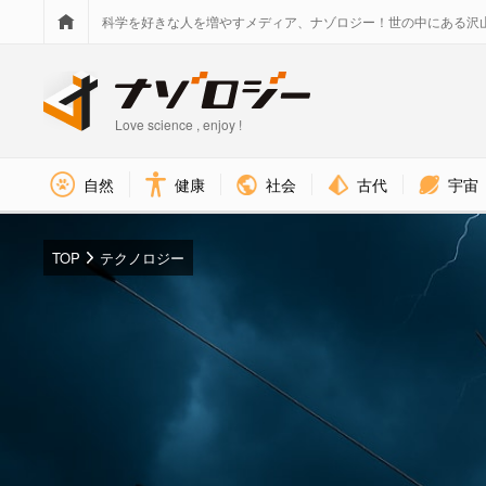
科学を好きな人を増やすメディア、ナゾロジー！世の中にある沢
Love science , enjoy !
社会
古代
宇宙
自然
健康
TOP
テクノロジー