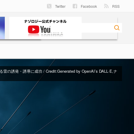
Twitter
Facebook
RSS
の誘発・誘導に成功 / Credit:
Generated by OpenAI’s DALL·E,ナ