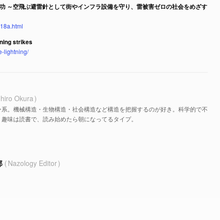
功 ～空飛ぶ避雷針として街やインフラ設備を守り、雷被害ゼロの社会をめざす
418a.html
ning strikes
-lightning/
hiro Okura
ー系。機械構造・生物構造・社会構造など構造を把握するのが好き。科学的で不
。趣味は読書で、読み始めたら朝になってるタイプ。
部
Nazology Editor