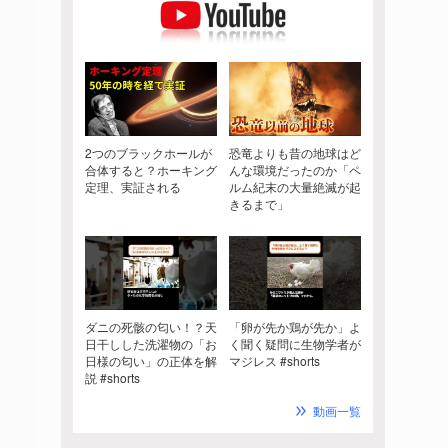
2つのブラックホールが
恐竜よりも昔の地球はど
合体すると？ホーキング
んな環境だったのか「ペ
定理、実証される
ルム紀末の大量絶滅が起
きるまで」
ダニの死骸の匂い！？天
「卵が先か鶏が先か」よ
日干しした洗濯物の「お
く聞く疑問に生物学者が
日様の匂い」の正体を解
マジレス #shorts
説 #shorts
動画一覧