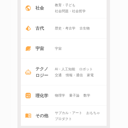
教育・子ども
社会
社会問題・社会哲学
古代
歴史・考古学
古生物
宇宙
宇宙
テクノ
AI・人工知能
ロボット
ロジー
交通
情報・通信
家電
理化学
物理学
量子論
数学
サブカル・アート
おもちゃ
その他
プロダクト