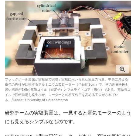
ブラックホール爆発が実験室で実現 / 実験に用いられた装置の写真。中央に見える
茶色の円柱が回転するアルミニウム製ローター（半径約3cm）で、その周囲を囲む
黒い構造が3相の電磁コイル（固定子）とフェライトコア（磁心）である。電磁石コ
イルで回転磁場を発生させ、ローターとの相互作用を高める工夫がされてい
る。/Credit:: University of Southampton
研究チームの実験装置は、一見すると電気モーターのよう
にも見えるシンプルなものです。