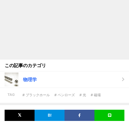
この記事のカテゴリ
物理学
TAG
# ブラックホール
# ペンローズ
# 光
# 磁場