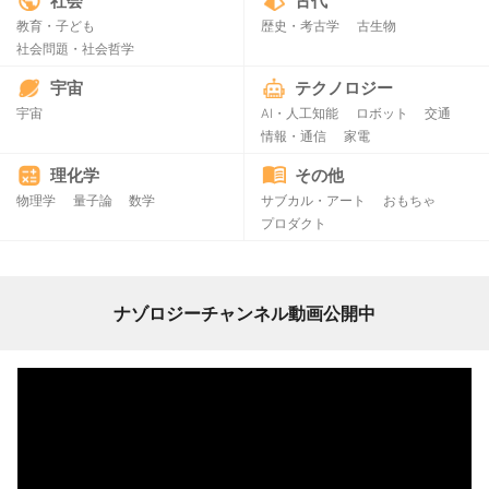
社会
古代
教育・子ども
歴史・考古学
古生物
社会問題・社会哲学
宇宙
テクノロジー
宇宙
AI・人工知能
ロボット
交通
情報・通信
家電
理化学
その他
物理学
量子論
数学
サブカル・アート
おもちゃ
プロダクト
ナゾロジーチャンネル動画公開中