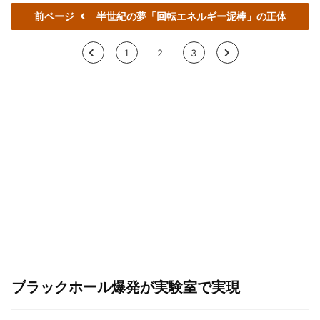
前ページ
半世紀の夢「回転エネルギー泥棒」の正体
<
1
2
3
>
ブラックホール爆発が実験室で実現