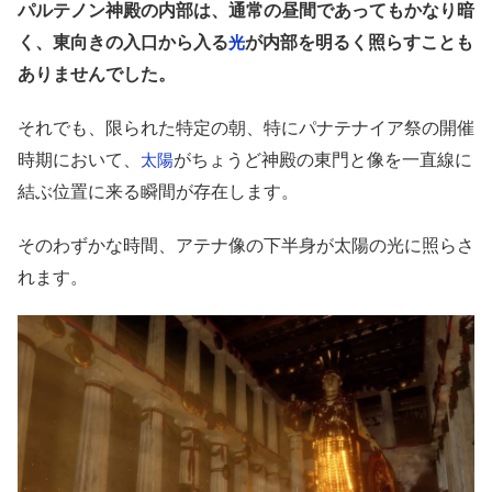
パルテノン神殿の内部は、通常の昼間であってもかなり暗
く、東向きの入口から入る
が内部を明るく照らすことも
光
ありませんでした。
それでも、限られた特定の朝、特にパナテナイア祭の開催
時期において、
がちょうど神殿の東門と像を一直線に
太陽
結ぶ位置に来る瞬間が存在します。
そのわずかな時間、アテナ像の下半身が太陽の光に照らさ
れます。