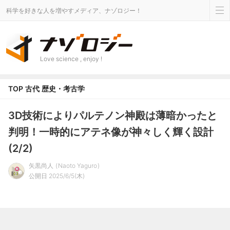
科学を好きな人を増やすメディア、ナゾロジー！
Love science , enjoy !
TOP
古代
歴史・考古学
3D技術によりパルテノン神殿は薄暗かったと
判明！一時的にアテネ像が神々しく輝く設計
(2/2)
矢黒尚人
Naoto Yaguro
公開日 2025/6/5(木)