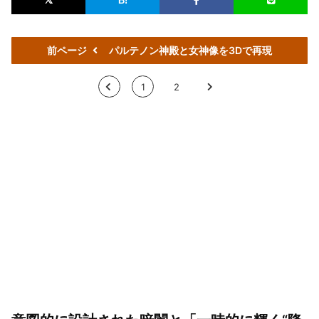
前ページ
パルテノン神殿と女神像を3Dで再現
<
1
2
>