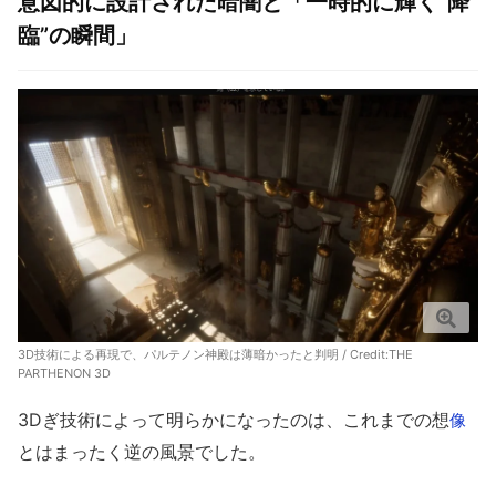
意図的に設計された暗闇と「一時的に輝く“降
臨”の瞬間」
3D技術による再現で、パルテノン神殿は薄暗かったと判明 / Credit:
THE
PARTHENON 3D
3Dぎ技術によって明らかになったのは、これまでの想
像
とはまったく逆の風景でした。