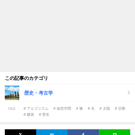
この記事のカテゴリ
歴史・考古学
# アルゴリズム
# 仮想空間
# 像
# 光
# 太陽
# 宗教
TAG
# 建築
# 歴史