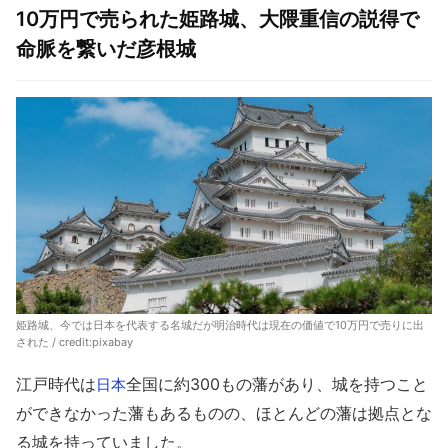
10万円で売られた姫路城、大隈重信の説得で
命脈を繋いだ彦根城
姫路城、今では日本を代表する名城だが明治時代は現在の価値で10万円で売りに出
された / credit:
pixabay
江戸時代は
全国に約300もの藩があり、城を持つこと
日本
ができなかった藩もあるものの、ほとんどの藩は拠点とな
る城を持っていました。