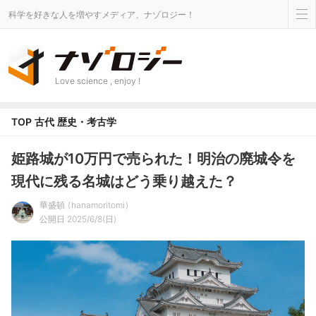
科学を好きな人を増やすメディア、ナゾロジー！
Love science , enjoy !
TOP
古代
歴史・考古学
姫路城が10万円で売られた！明治の廃城令を
現代に残る名城はどう乗り越えた？
華盛頓
hanamoritomi
公開日 2025/6/8(日)