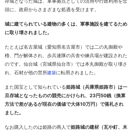
存城となった城は、軍事拠点としての活用や行政利用を念
頭に、政府からさまざまな処遇を受けます。
城に建てられている建物の多くは、軍事施設を建てるため
に取り壊されました。
たとえば名古屋城（愛知県名古屋市）では二の丸御殿や
櫓、門が解体され、歩兵連隊の兵舎や練兵場が建設された
のです。仙台城（宮城県仙台市）では本丸御殿が取り壊さ
れ、石材が他の営所
に転用されました。
建築
また国宝として知られている
姫路城（兵庫県姫路市）は一
旦存城となったものの競売にかけられ、23円50銭（換算
方法で差があるが現在の価値で大体10万円）で落札され
ました。
なお購入したのは姫路の商人で
姫路城の建材（瓦や釘、木