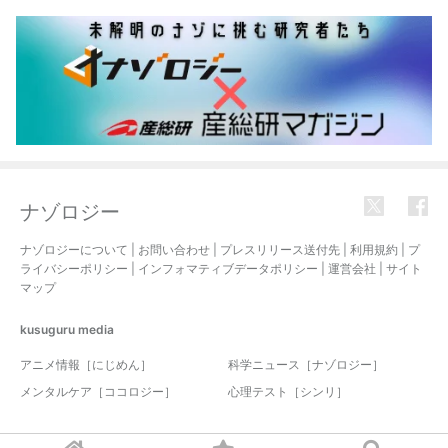
ナゾロジー
ナゾロジーについて
|
お問い合わせ
|
プレスリリース送付先
|
利用規約
|
プ
ライバシーポリシー
|
インフォマティブデータポリシー
|
運営会社
|
サイト
マップ
kusuguru
media
アニメ情報［にじめん］
科学ニュース［ナゾロジー］
メンタルケア［ココロジー］
心理テスト［シンリ］
© 2017-2026 nazology. all rights reserved.