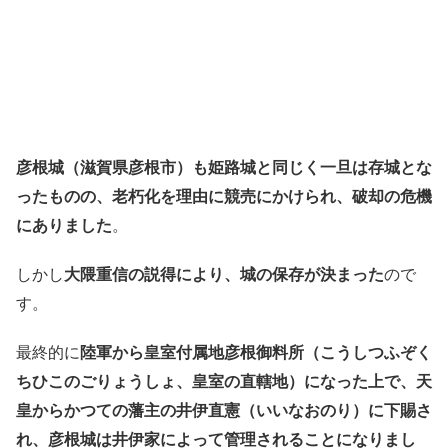
彦根城（滋賀県彦根市）も姫路城と同じく一旦は存城とな
ったものの、老朽化を理由に競売にかけられ、破却の危機
にありました
。
しかし
大隈重信の説得により、城の保存が決まった
ので
す。
最終的に
陸軍から皇室付属地彦根御料所（こうしつふぞく
ちひこのごりょうしょ、皇室の直轄地）になった上で、天
皇からかつての藩主の井伊直憲（いいなおのり）に下賜さ
れ、彦根城は井伊家によって管理されることになりまし