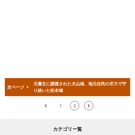
元藩主に譲渡された犬山城、地元住民の尽力で守
次ページ
り抜いた松本城
<
1
2
>
カテゴリー覧