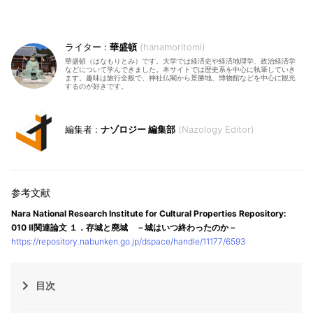
華盛頓
hanamoritomi
華盛頓（はなもりとみ）です。大学では経済史や経済地理学、政治経済学
などについて学んできました。本サイトでは歴史系を中心に執筆していき
ます。趣味は旅行全般で、神社仏閣から景勝地、博物館などを中心に観光
するのが好きです。
ナゾロジー 編集部
Nazology Editor
Nara National Research Institute for Cultural Properties Repository:
010 Ⅱ関連論文 １．存城と廃城 －城はいつ終わったのか－
https://repository.nabunken.go.jp/dspace/handle/11177/6593
目次