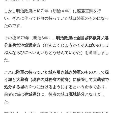
しかし明治政府は1871年（明治４年）に廃藩置県を行
い、それに伴って各藩の持っていた城は陸軍のものになっ
たのです。
その後1873年（明治6年）、
明治政府は全国城郭存廃ノ処
分並兵営池塘選定方（ぜんこくじょうかくそんぱいのしょ
ぶんならびにへいえいちとうせんていかた）
を通達しまし
た。
これは
陸軍の持っていた城を引き続き陸軍のものとして扱
う城と大蔵省（現在の財務省の前身）に移管して大蔵省で
処分する城の２つに分けるようにする
という命令であり、
前者の城は
存城処分
に、後者の城は
廃城処分
となりまし
た。