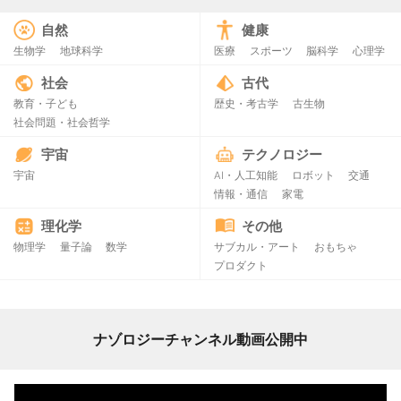
自然
健康
生物学
地球科学
医療
スポーツ
脳科学
心理学
社会
古代
教育・子ども
歴史・考古学
古生物
社会問題・社会哲学
宇宙
テクノロジー
宇宙
AI・人工知能
ロボット
交通
情報・通信
家電
理化学
その他
物理学
量子論
数学
サブカル・アート
おもちゃ
プロダクト
ナゾロジーチャンネル動画公開中