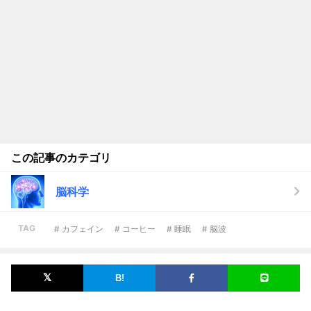
この記事のカテゴリ
脳科学
TAG
# カフェイン
# コーヒー
# 睡眠
# 脳波