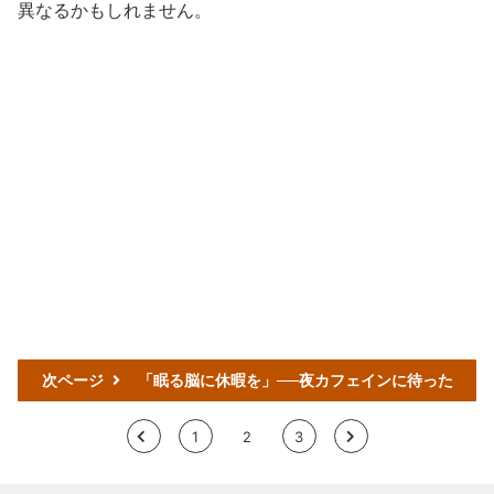
異なるかもしれません。
次ページ
「眠る脳に休暇を」──夜カフェインに待った
<
1
2
3
>