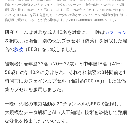
抑制とベータ増強というカフェイン特有のパターンが、統計解析でもAI判定でも再
現性高く捉えられたことを示しています。図中の灰色と白のドットはそれぞれ p＜
0.05 と p＜0.01 を示す有意点で、ベータの増強とデルタ・シータの減衰が特に強い
信頼度で現れていることが読み取れます。/Credit:
Communications Biology
研究チームは健常な成人40名を対象に、一晩は
カフェイン
を摂取した場合、別の晩はプラセボ（偽薬）を摂取した場
合の
（EEG）を比較しました。
脳波
被験者は若年層22名（20〜27歳）と中年層18名（41〜
58歳）の計40名に分けられ、それぞれ就寝の3時間前と1
時間前にカフェインカプセル（合計約200 mg）または偽
薬カプセルを服用しました。
一晩中の脳の電気活動を20チャンネルのEEGで記録し、
大規模なデータ解析とAI（人工知能）技術を駆使して微細
な変化を検出したといいます。