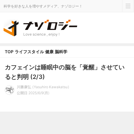
科学を好きな人を増やすメディア、ナゾロジー！
Love science , enjoy !
TOP
ライフスタイル
健康
脳科学
カフェインは睡眠中の脳を「覚醒」させてい
ると判明 (2/3)
川勝康弘
Yasuhiro Kawakatsu
公開日 2025/6/9(月)