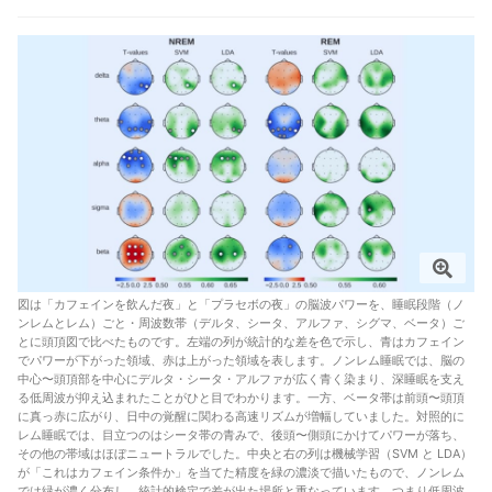
図は「カフェインを飲んだ夜」と「プラセボの夜」の脳波パワーを、睡眠段階（ノ
ンレムとレム）ごと・周波数帯（デルタ、シータ、アルファ、シグマ、ベータ）ご
とに頭頂図で比べたものです。左端の列が統計的な差を色で示し、青はカフェイン
でパワーが下がった領域、赤は上がった領域を表します。ノンレム睡眠では、脳の
中心〜頭頂部を中心にデルタ・シータ・アルファが広く青く染まり、深睡眠を支え
る低周波が抑え込まれたことがひと目でわかります。一方、ベータ帯は前頭〜頭頂
に真っ赤に広がり、日中の覚醒に関わる高速リズムが増幅していました。対照的に
レム睡眠では、目立つのはシータ帯の青みで、後頭〜側頭にかけてパワーが落ち、
その他の帯域はほぼニュートラルでした。中央と右の列は機械学習（SVM と LDA）
が「これはカフェイン条件か」を当てた精度を緑の濃淡で描いたもので、ノンレム
では緑が濃く分布し、統計的検定で差が出た場所と重なっています。つまり低周波