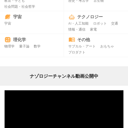
教育・子ども
歴史・考古学
古生物
社会問題・社会哲学
宇宙
テクノロジー
宇宙
AI・人工知能
ロボット
交通
情報・通信
家電
理化学
その他
物理学
量子論
数学
サブカル・アート
おもちゃ
プロダクト
ナゾロジーチャンネル動画公開中