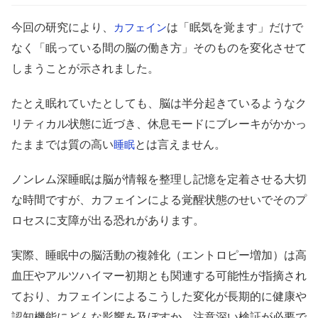
今回の研究により、
は「眠気を覚ます」だけで
カフェイン
なく「眠っている間の脳の働き方」そのものを変化させて
しまうことが示されました。
たとえ眠れていたとしても、脳は半分起きているようなク
リティカル状態に近づき、休息モードにブレーキがかかっ
たままでは質の高い
とは言えません。
睡眠
ノンレム深睡眠は脳が情報を整理し記憶を定着させる大切
な時間ですが、カフェインによる覚醒状態のせいでそのプ
ロセスに支障が出る恐れがあります。
実際、睡眠中の脳活動の複雑化（エントロピー増加）は高
血圧やアルツハイマー初期とも関連する可能性が指摘され
ており、カフェインによるこうした変化が長期的に健康や
認知機能にどんな影響を及ぼすか、注意深い検証が必要で