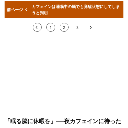
カフェインは睡眠中の脳でも覚醒状態にしてしま
前ページ
うと判明
<
1
2
3
>
「眠る脳に休暇を」──夜カフェインに待った