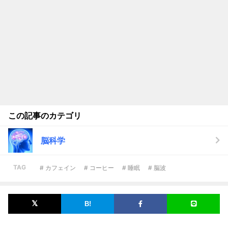
この記事のカテゴリ
脳科学
TAG
# カフェイン
# コーヒー
# 睡眠
# 脳波