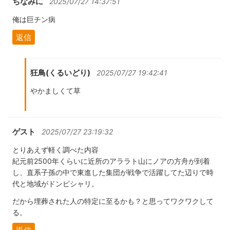
ちなみに
2025/07/27 14:37:51
俺は巨チン病
返信
狂鳥(くるいどり)
2025/07/27 19:42:41
やかましくて草
ゲスト
2025/07/27 23:19:32
とりあえず軽く調べた内容
紀元前2500年くらいに近所のアララト山にノアの方舟が到着
し、直系子孫の中で東進した集団が戦争で活躍してた辺りで時
代と地域がドンピシャリ。
だから埋葬された人の特定に至るかも？と思ってワクワクして
る。