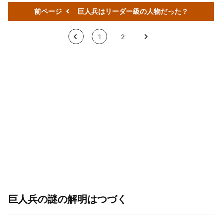
前ページ
巨人兵はリーダー級の人物だった？
<
1
2
>
巨人兵の謎の解明はつづく