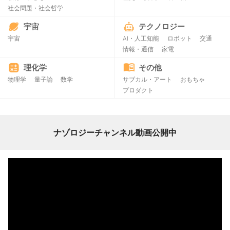
社会問題・社会哲学
宇宙
テクノロジー
宇宙
AI・人工知能
ロボット
交通
情報・通信
家電
理化学
その他
物理学
量子論
数学
サブカル・アート
おもちゃ
プロダクト
ナゾロジーチャンネル動画公開中