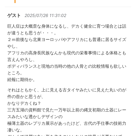
ゲスト
2025/07/26 11:31:02
巨人症は大概歪な身体になるし、デカく健全に育つ場合とは話
が違うとも思うが・・・。
２ｍ前後なら北東ヨーロッパやアフリカにも普通に居るサイズ
やし、
アフリカの高身長民族なんかも現代の栄養事情による体格とも
言えんやろし、
ボディバランスと現地の当時の他の人骨との比較情報も欲しい
ところ。
続報に期待か。
それはともかく、上に見える古タイヤみたいに見えた丸いのが
件の壺かと思うが、
かなりデカくね？
三方五湖の資料館で見た一万年以上前の縄文初期の土器にレー
スみたいな透かしデザインの
極薄土器のレプリカ展示があったけど、古代の手仕事の技術力
凄いな。