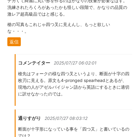
デカくて綺麗に丸い形を作るのはかなりの技量が必要なはず。
洗練されたろくろがあったかも怪しい段階で、かなりの品質の
激レア超高級品ではと感じる。
槍の写真もこれじゃ四つ叉に見えんし、もっと欲しい
な・・・。
返信
コメンテイター
2025/07/27 06:02:01
槍先はフォークの様な四つ叉というより、断面が十字の四
枚刃に見える。原文も4-pronged spearheadとあるが、
現地の人がアゼルバイジャン語から英語にするときに適切
に訳せなかったのでは。
通りすがり
2025/07/27 08:03:12
断面が十字形になっている事を「四つ又」と書いているの
では？