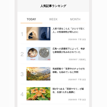
人気記事ランキング
TODAY
WEEK
MONTH
人前で涙をこらえ「ひとりで泣く
人」の性格特性が明らかに
2026/08/06
千野 真吾
広島への原爆投下によって、奇妙
な新物質が生み出されていた
2026/08/07
川勝康弘
気候変動で「世界中のチョウが大
移動」を始めていると判明
2026/08/07
千野 真吾
頭が2つある「双頭ヤモリ」が誕
生、生後1カ月も順調に
2026/08/05
千野 真吾