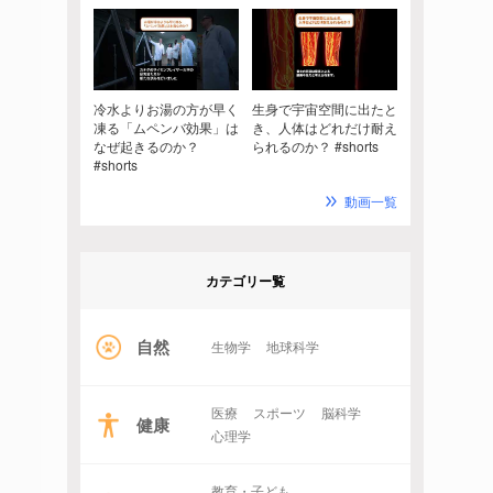
冷水よりお湯の方が早く
生身で宇宙空間に出たと
凍る「ムペンバ効果」は
き、人体はどれだけ耐え
なぜ起きるのか？
られるのか？ #shorts
#shorts
動画一覧
カテゴリー覧
自然
生物学
地球科学
医療
スポーツ
脳科学
健康
心理学
教育・子ども