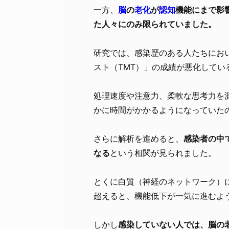
一方、
脳
の
老化
が
認知
機能にまで影
た人々にのみ限られていました。
研究では、感染歴のある人たちにお
スト（TMT）」の成績が悪化してい
処理速度や注意力、柔軟な思考力を
かに時間がかかるようになっていた
さらに解析を進めると、
感染者の中
なる
という相関が見られました。
とくに白質（神経のネットワーク）
超えると、機能低下が一気に進むよ
しかし
感染していない人では、脳の