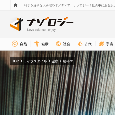
科学を好きな人を増やすメディア、ナゾロジー！世の中にある沢
Love science , enjoy !
社会
古代
宇宙
自然
健康
TOP
ライフスタイル
健康
脳科学