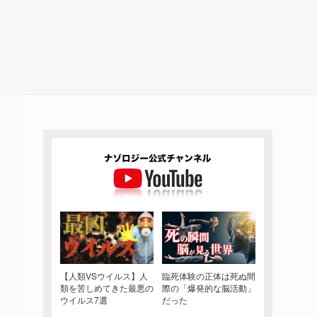
【人類VSウイルス】人
臨死体験の正体は死ぬ間
類を苦しめてきた最悪の
際の「爆発的な脳活動」
ウイルス7選
だった