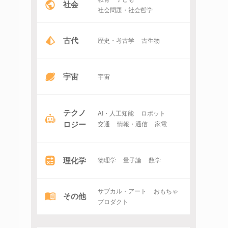
社会
社会問題・社会哲学
古代
歴史・考古学
古生物
宇宙
宇宙
テクノ
AI・人工知能
ロボット
ロジー
交通
情報・通信
家電
理化学
物理学
量子論
数学
サブカル・アート
おもちゃ
その他
プロダクト