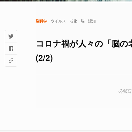
脳科学
ウイルス
老化
脳
認知
コロナ禍が人々の「脳の
(2/2)