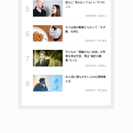
恋人に“言わなくてもいい”2つの
こと
2026/08/06
矢黒尚人
ネコは他の動物とちがって「タダ
飯」を好む
2026/08/07
千野 真吾
子どもの「根拠のない自信」が学
習を伸ばす説、実は”統計の錯
覚”だった
2026/08/07
矢黒尚人
AIと恋に落ちやすい人の心理特徴
とは
2026/08/07
千野 真吾