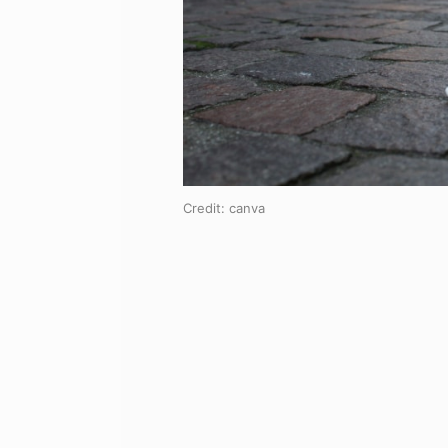
Credit:
canva