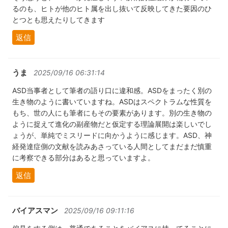
るのも、ヒトが他のヒト属を出し抜いて反映してきた要因のひ
とつとも思えたりしてきます
返信
うま
2025/09/16 06:31:14
ASD当事者として筆者の語り口に違和感。ASDをまったく別の
生き物のように書いていますね。ASDはスペクトラムな性質を
もち、世の人にも筆者にもその要素があります。別の生き物の
ように捉えて進化の副産物だと仮定する理論展開は楽しいでし
ょうが、単純でミスリードに向かうように感じます。ASD、神
経発達症側の文献を読みあさっている人間としてまだまだ慎重
に考察できる部分はあると思っていますよ。
返信
バイアスマン
2025/09/16 09:11:16