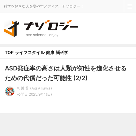
科学を好きな人を増やすメディア、ナゾロジー！
Love science , enjoy !
TOP
ライフスタイル
健康
脳科学
ASD発症率の高さは人類が知性を進化させる
ための代償だった可能性 (2/2)
相川 葵
Aoi Aikawa
公開日 2025/9/14(日)