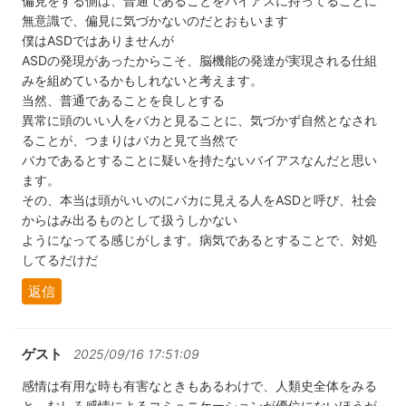
偏見をする側は、普通であることをバイアスに持ってることに
無意識で、偏見に気づかないのだとおもいます
僕はASDではありませんが
ASDの発現があったからこそ、脳機能の発達が実現される仕組
みを組めているかもしれないと考えます。
当然、普通であることを良しとする
異常に頭のいい人をバカと見ることに、気づかず自然となされ
ることが、つまりはバカと見て当然で
バカであるとすることに疑いを持たないバイアスなんだと思い
ます。
その、本当は頭がいいのにバカに見える人をASDと呼び、社会
からはみ出るものとして扱うしかない
ようになってる感じがします。病気であるとすることで、対処
してるだけだ
返信
ゲスト
2025/09/16 17:51:09
感情は有用な時も有害なときもあるわけで、人類史全体をみる
と、むしろ感情によるコミュニケーションが優位にないほうが