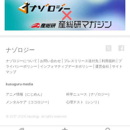
ナゾロジー
ナゾロジーについて
|
お問い合わせ
|
プレスリリース送付先
|
利用規約
|
プ
ライバシーポリシー
|
インフォマティブデータポリシー
|
運営会社
|
サイト
マップ
kusuguru
media
アニメ情報［にじめん］
科学ニュース［ナゾロジー］
メンタルケア［ココロジー］
心理テスト［シンリ］
© 2017-2026 nazology. all rights reserved.