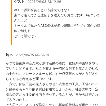
ゲスト
2026/06/03 13:10:09
ASDに役割があるという論文ではなく
素早く進化できる遺伝子を選んだらおまけにASDもついて
きたけど
トータルで見たらASD個体が多少繁殖に不利でもほかの個
体で補える
という話では？
鈴木
2025/09/15 09:23:10
かつて芸術家や音楽家が創作活動の際に、覚醒剤や薬物をやっ
ていたと聞きます。社会を支える平均的な何でも屋さんの社会
の中から、ブレークスルーを起こす一点突破の人がときどき生
じてくると考えると面白いです。
一方で、伝統工芸の職人さんやセル式生産の工員、工場のライ
ン従事者もＡＳＤ的資質は有用でしょうから、社会の中で一定
割合の方がＡＳＤ的性向を持っていることが、昔から維持され
てきたのかも。
そう思うと、ＡＳＤが発症しやすい解剖的仕組みが備わってい