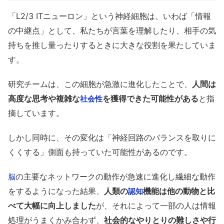
「L2/3 ITニューロン」という神経細胞は、いわば「情報
の中継点」として、私たちが言葉を理解したり、相手の気
持ちを推し量ったりするときに大きな役割を果たしていま
す。
研究チームは、この細胞が急激に進化したことで、
人間は
高度な思考や複雑な
を獲得できた可能性がある
と指
社会性
摘しています。
しかし同時に、その変化は「神経回路のバランスを取りに
くくする」側面も持っていた可能性があるのです。
の主要なネットワークの動作が急速に進化し繊細な動作
脳
をするようになった結果、
人類の
機能は他の動物と比
認知
べて大幅に向上しました
が、それによって一部の人は情報
処理がうまくかみ合わず、
社会的なやりとりの難しさや行