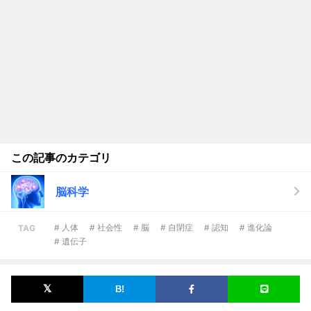
この記事のカテゴリ
脳科学
# 人体
# 社会性
# 脳
# 自閉症
# 認知
# 進化論
TAG
# 遺伝子