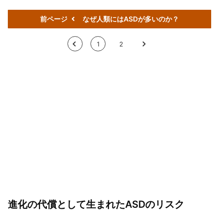
前ページ
なぜ人類にはASDが多いのか？
<
1
2
>
進化の代償として生まれたASDのリスク