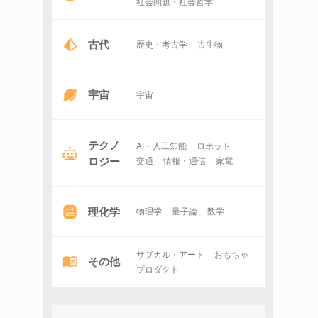
社会問題・社会哲学
古代
歴史・考古学
古生物
宇宙
宇宙
テクノ
AI・人工知能
ロボット
ロジー
交通
情報・通信
家電
理化学
物理学
量子論
数学
サブカル・アート
おもちゃ
その他
プロダクト