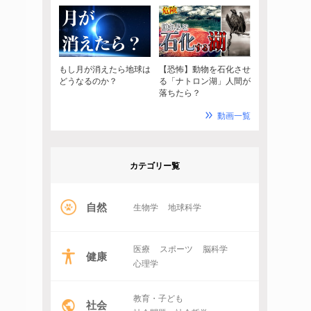
もし月が消えたら地球は
【恐怖】動物を石化させ
どうなるのか？
る「ナトロン湖」人間が
落ちたら？
動画一覧
カテゴリー覧
自然
生物学
地球科学
医療
スポーツ
脳科学
健康
心理学
教育・子ども
社会