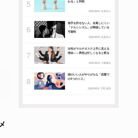
わる」と判明
2026/08/04
矢黒尚人
相手を許せない人、自覚しにくい
「ナルシシズム」が関係している
可能性
2026/08/05
矢黒尚人
女性がマルチタスク上手に見える
理由――男性は忙しくなると黙る
2026/08/04
川勝康弘
頭のいい人がやりがちな「恋愛で
の4つのミス」
2026/08/04
千野 真吾
メ