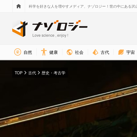
科学を好きな人を増やすメディア、ナゾロジー！世の中にある沢
Love science , enjoy !
社会
古代
宇宙
自然
健康
TOP
古代
歴史・考古学