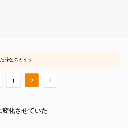
いた緑色のミイラ
1
2
>
に変化させていた