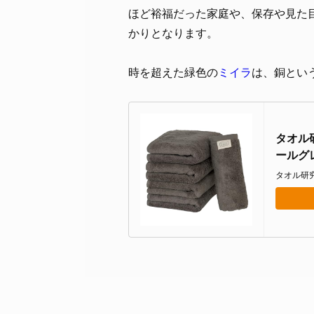
ほど裕福だった家庭や、保存や見た
かりとなります。
時を超えた緑色の
ミイラ
は、銅とい
タオル研
ールグレ
速吸水 耐
タオル研