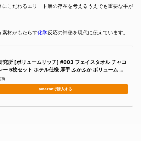
目にこだわるエリート層の存在を考えるうえでも重要な手が
う素材がもたらす
化学
反応の神秘を現代に伝えています。
究所 [ボリュームリッチ] #003 フェイスタオル チャコ
ー 5枚セット ホテル仕様 厚手 ふかふか ボリューム 高
久性 綿100% 480GSM JapanTechnology
究所
amazonで購入する