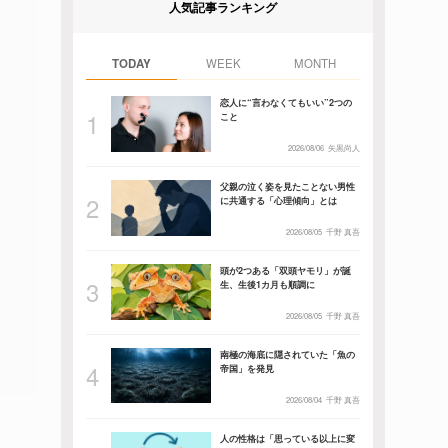
人気記事ランキング
TODAY
WEEK
MONTH
恋人に“言わなくてもいい”2つの
こと
2026/08/06
矢黒尚人
父親の泣く姿を見たことない男性
に共通する「心理傾向」とは
2026/08/05
千野 真吾
頭が2つある「双頭ヤモリ」が誕
生、生後1カ月も順調に
2026/08/05
千野 真吾
南極の海底に隠されていた「魚の
帝国」を発見
2026/08/04
千野 真吾
人の性格は「思っている以上に変