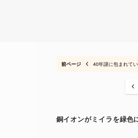
前ページ
40年謎に包まれて
<
銅イオンがミイラを緑色