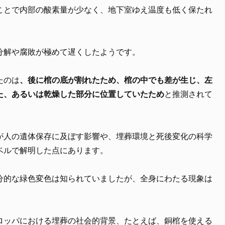
ことで内部の酸素量が少なく、地下室ゆえ温度も低く保たれ
分解や腐敗が極めて遅くしたようです。
たのは
、後に棺の底が割れたため、棺の中でも差が生じ、左
た、あるいは乾燥した部分に位置していたため
と推測されて
が人の遺体保存に及ぼす影響や、埋葬環境と死後変化の科学
ベルで解明した点にあります。
分的な緑色変色は知られていましたが、全身にわたる現象は
ロッパにおける埋葬の社会的背景、たとえば、銅棺を使える