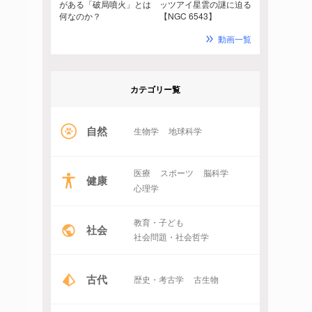
がある「破局噴火」とは
ッツアイ星雲の謎に迫る
何なのか？
【NGC 6543】
動画一覧
カテゴリー覧
自然
生物学
地球科学
医療
スポーツ
脳科学
健康
心理学
教育・子ども
社会
社会問題・社会哲学
古代
歴史・考古学
古生物