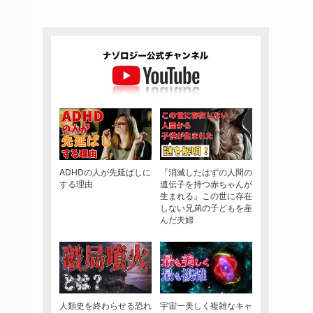
ADHDの人が先延ばしに
『消滅したはずの人間の
する理由
遺伝子を持つ赤ちゃんが
生まれる』この世に存在
しない兄弟の子どもを産
んだ夫婦
人類史を終わらせる恐れ
宇宙一美しく複雑なキャ