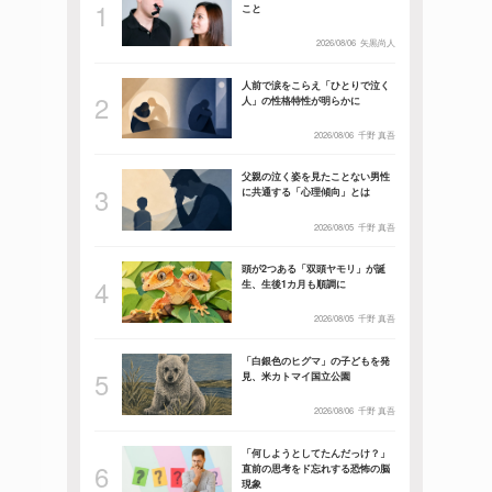
こと
2026/08/06
矢黒尚人
人前で涙をこらえ「ひとりで泣く
人」の性格特性が明らかに
2026/08/06
千野 真吾
父親の泣く姿を見たことない男性
に共通する「心理傾向」とは
2026/08/05
千野 真吾
頭が2つある「双頭ヤモリ」が誕
生、生後1カ月も順調に
2026/08/05
千野 真吾
「白銀色のヒグマ」の子どもを発
見、米カトマイ国立公園
2026/08/06
千野 真吾
「何しようとしてたんだっけ？」
直前の思考をド忘れする恐怖の脳
現象