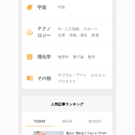
宇宙
宇宙
テクノ
AI・人工知能
ロボット
ロジー
交通
情報・通信
家電
理化学
物理学
量子論
数学
サブカル・アート
おもちゃ
その他
プロダクト
人気記事ランキング
TODAY
WEEK
MONTH
恋人に“言わなくてもいい”2つの