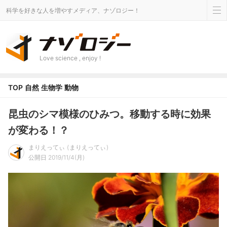
科学を好きな人を増やすメディア、ナゾロジー！
Love science , enjoy !
TOP
自然
生物学
動物
昆虫のシマ模様のひみつ。移動する時に効果
が変わる！？
まりえってぃ
まりえってぃ
公開日 2019/11/4(月)