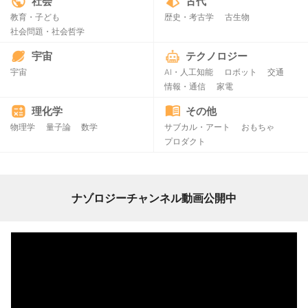
社会
古代
教育・子ども
歴史・考古学
古生物
社会問題・社会哲学
宇宙
テクノロジー
宇宙
AI・人工知能
ロボット
交通
情報・通信
家電
理化学
その他
物理学
量子論
数学
サブカル・アート
おもちゃ
プロダクト
ナゾロジーチャンネル動画公開中