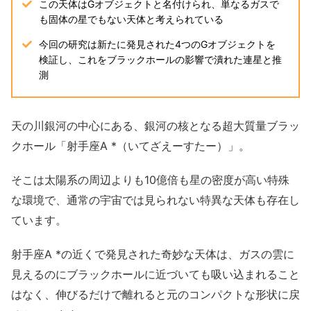
この天体はGオブジェクトと名付けられ、単なるガスで
も固体の星でもない天体と考えられている
今回の研究は新たに発見された4つのGオブジェクトを
検証し、これをブラックホールの影響で潰れた連星と推
測
天の川銀河の中心にある、銀河の核となる超大質量ブラッ
クホール「射手座A *（いてざえーすたー）」。
そこは太陽系の周辺よりも10億倍も星の密度が高い特殊
な環境で、通常の宇宙では見られない特異な天体も存在し
ています。
射手座A *の近くで発見された奇妙な天体は、ガスの雲に
見えるのにブラックホールに近づいても吸い込まれること
はなく、伸びるだけで離れると元のコンパクトな形状に戻