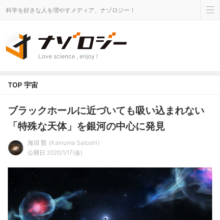
科学を好きな人を増やすメディア、ナゾロジー！
Love science , enjoy !
TOP
宇宙
ブラックホールに近づいても吸い込まれない
「特殊な天体」を銀河の中心に発見
海沼 賢
Kainuma Satoshi
公開日 2020/1/17(金)