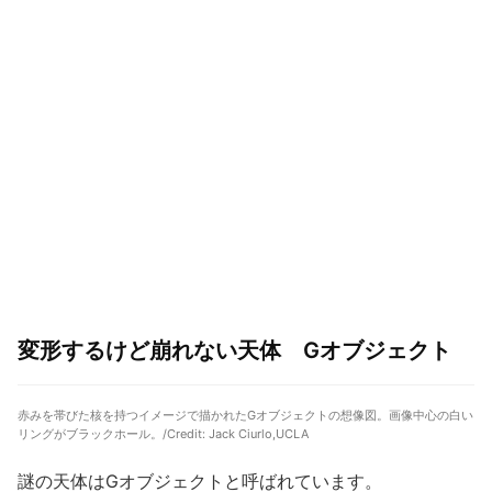
変形するけど崩れない天体 Gオブジェクト
赤みを帯びた核を持つイメージで描かれたGオブジェクトの想像図。画像中心の白い
リングがブラックホール。/Credit: Jack Ciurlo,UCLA
謎の天体はGオブジェクトと呼ばれています。