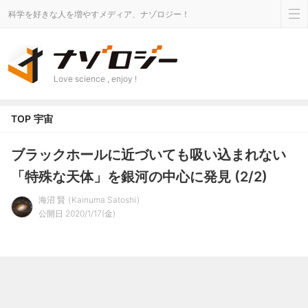
科学を好きな人を増やすメディア、ナゾロジー！
Love science , enjoy !
TOP
宇宙
ブラックホールに近づいても吸い込まれない
「特殊な天体」を銀河の中心に発見 (2/2)
海沼 賢
Kainuma Satoshi
公開日 2020/1/17(金)