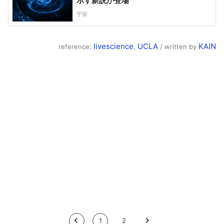
livescience
UCLA
KAIN
reference:
,
/ written by
<
1
2
>