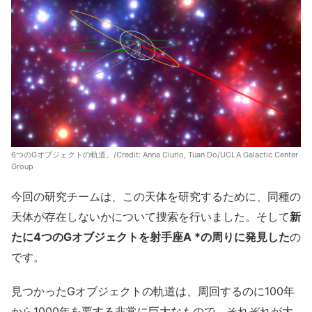
6つのGオブジェクトの軌道。/Credit: Anna Ciurlo, Tuan Do/UCLA Galactic Center
Group
今回の研究チームは、この天体を研究するために、同種の
天体が存在しないかについて捜索を行いました。そして
新
たに4つのGオブジェクトを射手座A *の周りに発見した
の
です。
見つかったGオブジェクトの軌道は、周回するのに100年
から1000年を要する非常に巨大なもので、それぞれが大