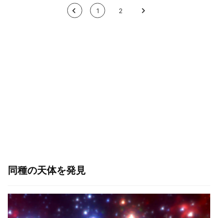
<
1
2
>
同種の天体を発見