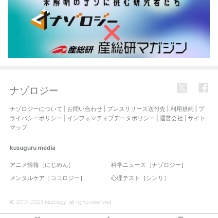
ナゾロジー
ナゾロジーについて
|
お問い合わせ
|
プレスリリース送付先
|
利用規約
|
プ
ライバシーポリシー
|
インフォマティブデータポリシー
|
運営会社
|
サイト
マップ
kusuguru
media
アニメ情報［にじめん］
科学ニュース［ナゾロジー］
メンタルケア［ココロジー］
心理テスト［シンリ］
© 2017-2026 nazology. all rights reserved.