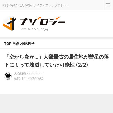
科学を好きな人を増やすメディア、ナゾロジー！
Love science , enjoy !
TOP
自然
地球科学
「空から炎が…」人類最古の居住地が彗星の落
下によって壊滅していた可能性 (2/2)
大石航樹
Koki Oishi
公開日 2020/3/10(火)