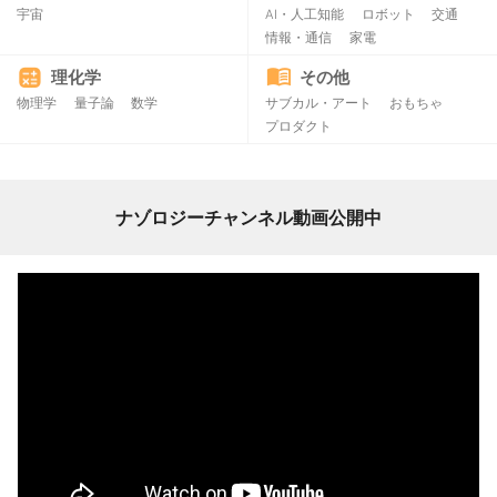
宇宙
AI・人工知能
ロボット
交通
情報・通信
家電
理化学
その他
物理学
量子論
数学
サブカル・アート
おもちゃ
プロダクト
ナゾロジーチャンネル動画公開中