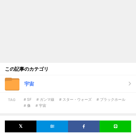
この記事のカテゴリ
宇宙
# SF
# ガンマ線
# スター・ウォーズ
# ブラックホール
TAG
# 像
# 宇宙