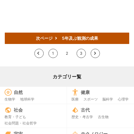
次ページ
5年及ぶ観測の成果
<
1
2
3
>
カテゴリー覧
自然
健康
生物学
地球科学
医療
スポーツ
脳科学
心理学
社会
古代
教育・子ども
歴史・考古学
古生物
社会問題・社会哲学
宇宙
テクノロジー