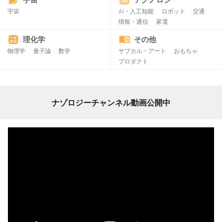
宇宙
AI・人工知能
ロボット
交通
情報・通信
家電
理化学
その他
物理学
量子論
数学
サブカル・アート
おもちゃ
プロダクト
ナゾロジーチャンネル動画公開中