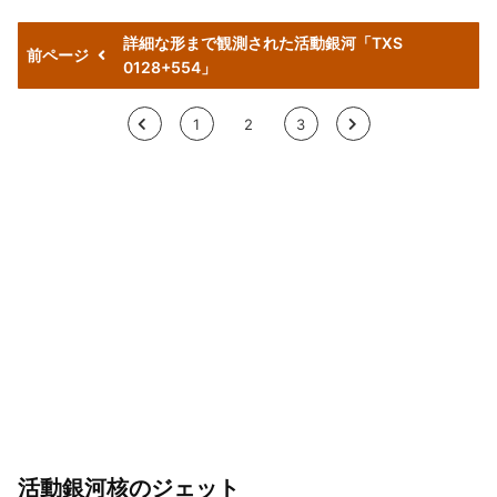
詳細な形まで観測された活動銀河「TXS
前ページ
0128+554」
<
1
2
3
>
活動銀河核のジェット