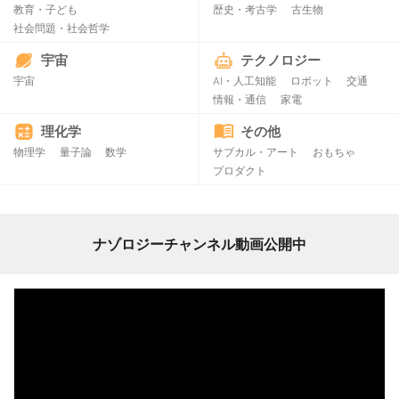
教育・子ども
歴史・考古学
古生物
社会問題・社会哲学
宇宙
テクノロジー
宇宙
AI・人工知能
ロボット
交通
情報・通信
家電
理化学
その他
物理学
量子論
数学
サブカル・アート
おもちゃ
プロダクト
ナゾロジーチャンネル動画公開中