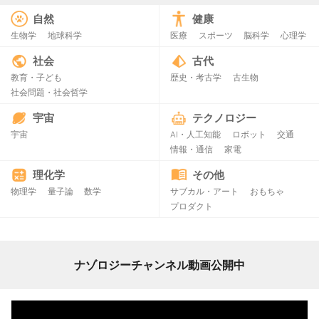
自然
健康
生物学
地球科学
医療
スポーツ
脳科学
心理学
社会
古代
教育・子ども
歴史・考古学
古生物
社会問題・社会哲学
宇宙
テクノロジー
宇宙
AI・人工知能
ロボット
交通
情報・通信
家電
理化学
その他
物理学
量子論
数学
サブカル・アート
おもちゃ
プロダクト
ナゾロジーチャンネル動画公開中