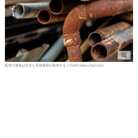
配管の腐食は安全な長期運用を阻害する / Credit:depositphotos