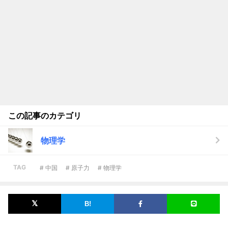
この記事のカテゴリ
物理学
TAG
# 中国
# 原子力
# 物理学