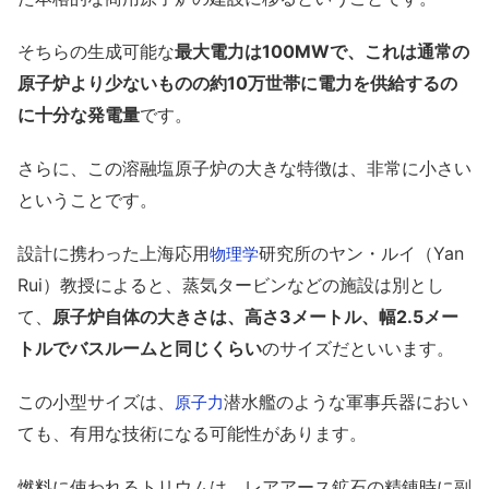
そちらの生成可能な
最大電力は100MWで、これは通常の
原子炉より少ないものの約10万世帯に電力を供給するの
に十分な発電量
です。
さらに、この溶融塩原子炉の大きな特徴は、非常に小さい
ということです。
設計に携わった上海応用
研究所のヤン・ルイ（Yan
物理学
Rui）教授によると、蒸気タービンなどの施設は別とし
て、
原子炉自体の大きさは、高さ3メートル、幅2.5メー
トルでバスルームと同じくらい
のサイズだといいます。
この小型サイズは、
潜水艦のような軍事兵器におい
原子力
ても、有用な技術になる可能性があります。
燃料に使われるトリウムは、レアアース鉱石の精錬時に副