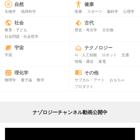
自然
健康
生物学
地球科学
医療
スポーツ
脳科学
心理学
社会
古代
教育・子ども
歴史・考古学
古生物
社会問題・社会哲学
宇宙
テクノロジー
宇宙
AI・人工知能
ロボット
交通
情報・通信
家電
理化学
その他
物理学
量子論
数学
サブカル・アート
おもちゃ
プロダクト
ナゾロジーチャンネル動画公開中