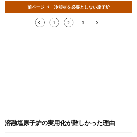
前ページ
冷却材を必要としない原子炉
<
1
2
3
>
溶融塩原子炉の実用化が難しかった理由